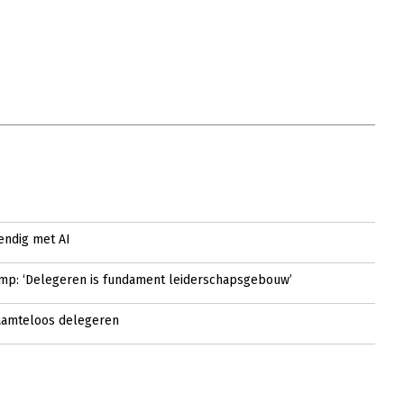
ndig met AI
mp: ‘Delegeren is fundament leiderschapsgebouw’
aamteloos delegeren