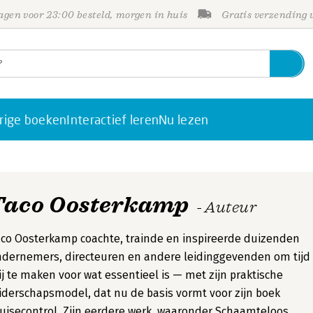
gen voor 23:00 besteld, morgen in huis
Gratis verzending
rige boeken
Interactief leren
Nu lezen
Taco Oosterkamp
- Auteur
co Oosterkamp coachte, trainde en inspireerde duizenden
dernemers, directeuren en andere leidinggevenden om tijd
ij te maken voor wat essentieel is — met zijn praktische
iderschapsmodel, dat nu de basis vormt voor zijn boek
uisecontrol. Zijn eerdere werk, waaronder Schaamteloos