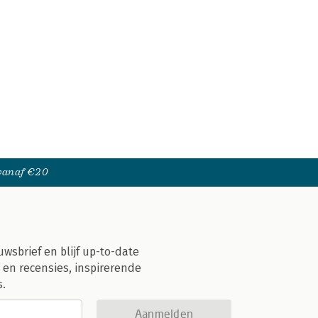
 vanaf €20
uwsbrief en blijf up-to-date
 en recensies, inspirerende
s.
Aanmelden