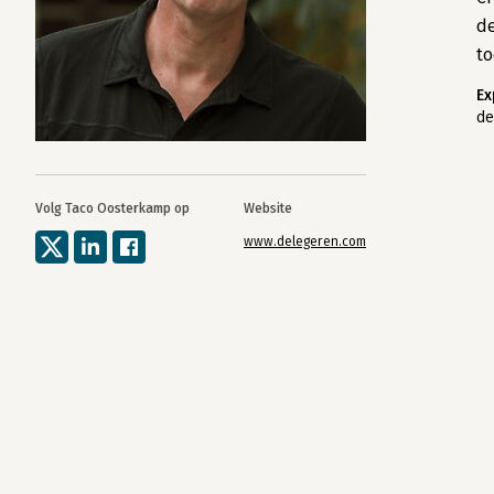
d
to
Ex
de
Volg Taco Oosterkamp op
Website
www.delegeren.com