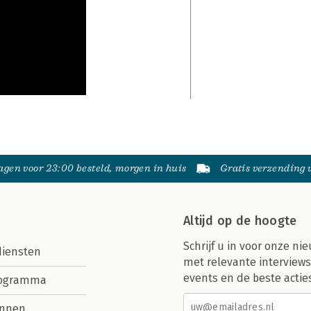
gen voor 23:00 besteld, morgen in huis
Gratis verzending
Altijd op de hoogte
Schrijf u in voor onze nie
diensten
met relevante interviews
events en de beste actie
rogramma
nnen