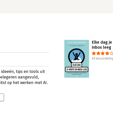
Elke dag je
inbox leeg
69 beoordelin
 ideeën, tips en tools uit
delegeren aangevuld,
itst op het werken met AI.