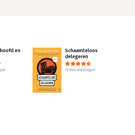
 hoofd en
Schaamteloos
delegeren
gen
13 beoordelingen