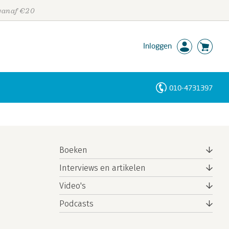
 vanaf €20
Inloggen
010-4731397
Personen
Trefwoorden
Boeken
Interviews en artikelen
Video's
Podcasts