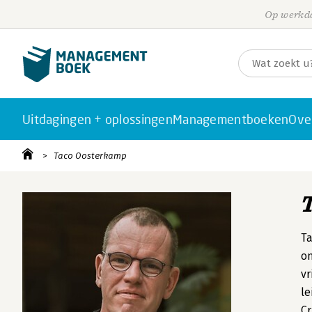
Op werkda
Uitdagingen + oplossingen
Managementboeken
Ove
Taco Oosterkamp
Ta
on
vr
le
Cr