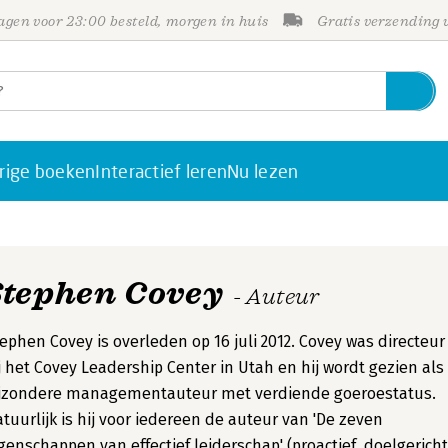
gen voor 23:00 besteld, morgen in huis
Gratis verzending
rige boeken
Interactief leren
Nu lezen
Stephen Covey
- Auteur
ephen Covey is overleden op 16 juli 2012. Covey was directeur
j het Covey Leadership Center in Utah en hij wordt gezien als
ijzondere managementauteur met verdiende goeroestatus.
tuurlijk is hij voor iedereen de auteur van 'De zeven
genschappen van effectief leiderschap' (proactief, doelgericht