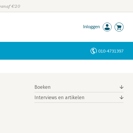
 vanaf €20
Inloggen
010-4731397
Personen
Trefwoorden
Boeken
Interviews en artikelen
,