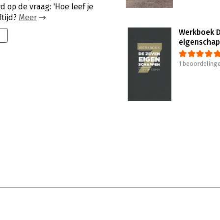
d op de vraag: 'Hoe leef je
ftijd?
Meer
Werkboek D
eigenscha
1 beoordeling