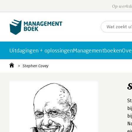
Op werkda
Uitdagingen + oplossingen
Managementboeken
Ove
Stephen Covey
St
bi
b
Na
ei