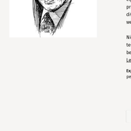
pr
di
we
Ni
te
be
L
Ex
pe