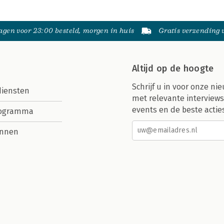
gen voor 23:00 besteld, morgen in huis
Gratis verzending
Altijd op de hoogte
Schrijf u in voor onze nie
diensten
met relevante interviews
events en de beste actie
rogramma
nnen