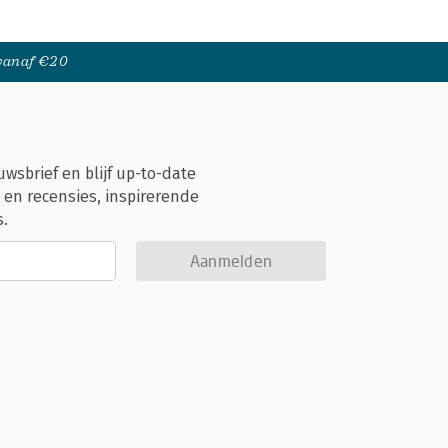
 vanaf €20
uwsbrief en blijf up-to-date
 en recensies, inspirerende
s.
Aanmelden