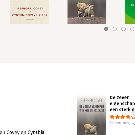
De zeven
eigenschap
een sterk g
11 beoordelin
hen Covey en Cynthia