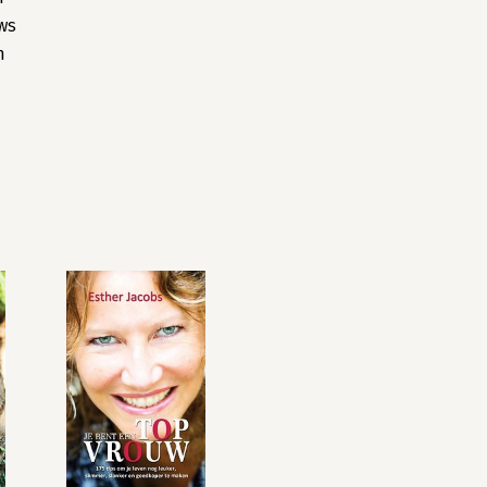
ows
n