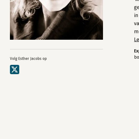
ge
in
va
mo
L
Ex
bo
Volg Esther Jacobs op