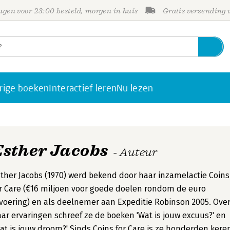
gen voor 23:00 besteld, morgen in huis
Gratis verzending
rige boeken
Interactief leren
Nu lezen
Esther Jacobs
- Auteur
ther Jacobs (1970) werd bekend door haar inzamelactie Coins
r Care (€16 miljoen voor goede doelen rondom de euro
voering) en als deelnemer aan Expeditie Robinson 2005. Ove
ar ervaringen schreef ze de boeken 'Wat is jouw excuus?' en
at is jouw droom?' Sinds Coins for Care is ze honderden kere