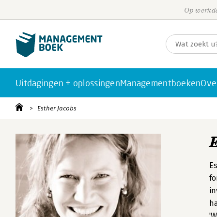
Op werkda
Uitdagingen + oplossingen
Managementboeken
Ove
Esther Jacobs
Es
fo
in
ha
'W