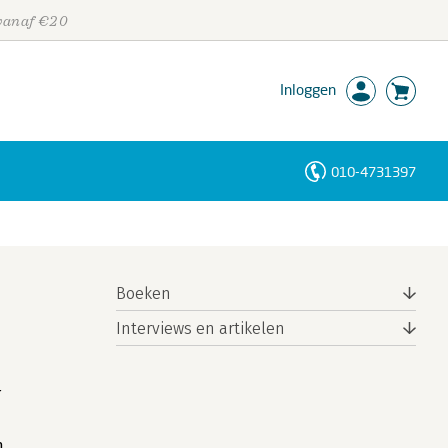
 vanaf €20
Inloggen
010-4731397
Personen
Trefwoorden
Boeken
Interviews en artikelen
r
n