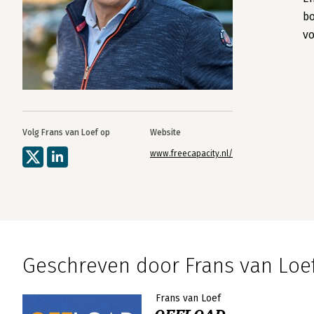
b
vo
Volg Frans van Loef op
Website
www.freecapacity.nl/
Geschreven door Frans van Loe
Frans van Loef