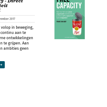
y - Direct
eit
d
ovember 2017
n volop in beweging,
 continu aan te
rne ontwikkelingen
 te grijpen. Aan
n ambities geen