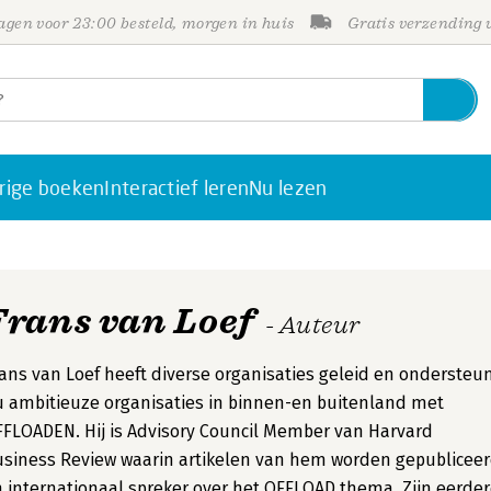
gen voor 23:00 besteld, morgen in huis
Gratis verzending
rige boeken
Interactief leren
Nu lezen
Frans van Loef
- Auteur
ans van Loef heeft diverse organisaties geleid en ondersteu
 ambitieuze organisaties in binnen-en buitenland met
FLOADEN. Hij is Advisory Council Member van Harvard
siness Review waarin artikelen van hem worden gepubliceer
 internationaal spreker over het OFFLOAD thema. Zijn eerde