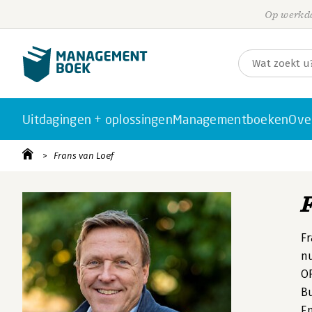
Op werkda
Uitdagingen + oplossingen
Managementboeken
Ove
Frans van Loef
Fr
nu
OF
Bu
En