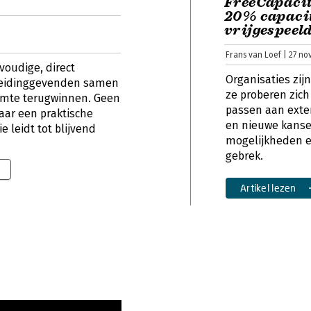
FreeCapacit
20% capacit
vrijgespeel
Frans van Loef | 27 n
oudige, direct
Organisaties zij
leidinggevenden samen
ze proberen zich
imte terugwinnen. Geen
passen aan exte
ar een praktische
en nieuwe kansen
 leidt tot blijvend
mogelijkheden e
gebrek.
Artikel lezen