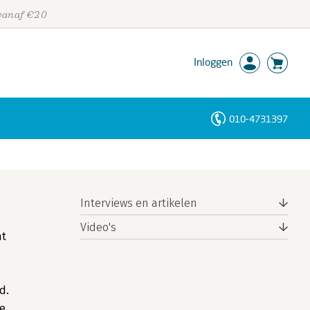
 vanaf €20
Inloggen
010-4731397
Personen
Trefwoorden
Interviews en artikelen
Video's
nt
d.
re