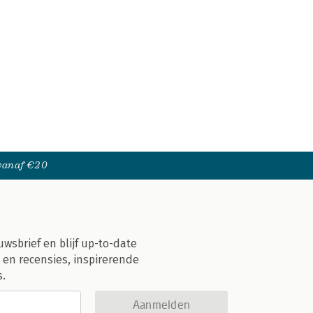
 vanaf €20
uwsbrief en blijf up-to-date
 en recensies, inspirerende
s.
Aanmelden