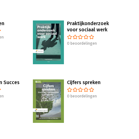
en
Praktijkonderzoek
voor sociaal werk
en
0 beoordelingen
n Succes
Cijfers spreken
en
0 beoordelingen