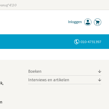
 vanaf €20
Inloggen
010-4731397
Personen
Trefwoorden
Boeken
Interviews en artikelen
k,
en