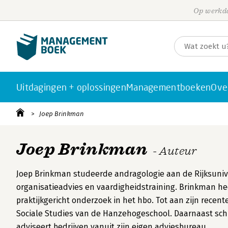
Op werkda
Uitdagingen + oplossingen
Managementboeken
Ove
Joep Brinkman
Joep Brinkman
- Auteur
Joep Brinkman studeerde andragologie aan de Rijksuniver
organisatieadvies en vaardigheidstraining. Brinkman hee
praktijkgericht onderzoek in het hbo. Tot aan zijn recent
Sociale Studies van de Hanzehogeschool. Daarnaast schr
adviseert bedrijven vanuit zijn eigen adviesbureau.