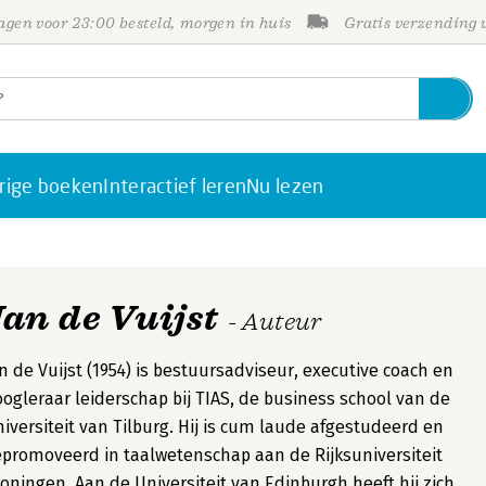
gen voor 23:00 besteld, morgen in huis
Gratis verzending
rige boeken
Interactief leren
Nu lezen
Jan de Vuijst
- Auteur
n de Vuijst (1954) is bestuursadviseur, executive coach en
ogleraar leiderschap bij TIAS, de business school van de
iversiteit van Tilburg. Hij is cum laude afgestudeerd en
promoveerd in taalwetenschap aan de Rijksuniversiteit
oningen. Aan de Universiteit van Edinburgh heeft hij zich