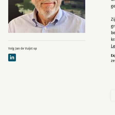
ge
Zi
gr
be
kr
L
Volg Jan de Vuijst op
Ex
ze