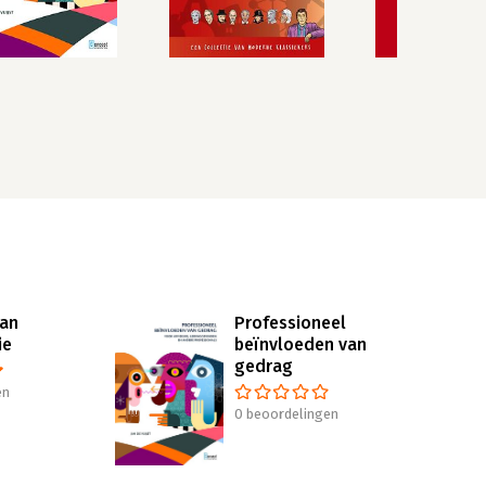
van
Professioneel
ie
beïnvloeden van
gedrag
en
0 beoordelingen