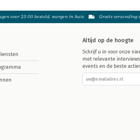
gen voor 23:00 besteld, morgen in huis
Gratis verzending
Altijd op de hoogte
Schrijf u in voor onze nie
diensten
met relevante interviews
events en de beste actie
rogramma
nnen