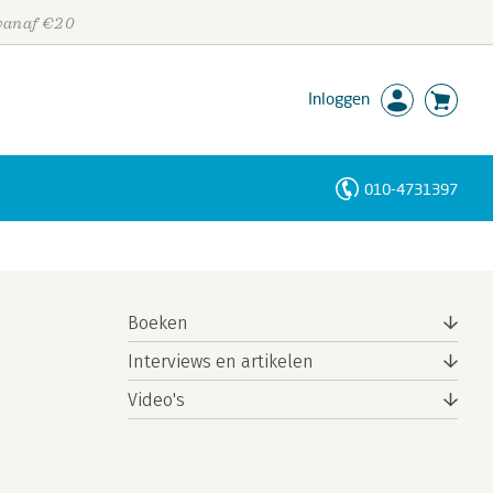
 vanaf €20
Inloggen
010-4731397
Personen
Trefwoorden
Boeken
Interviews en artikelen
Video's