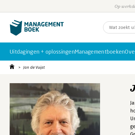
Op werkda
Uitdagingen + oplossingen
Managementboeken
Ove
Jan de Vuijst
Ja
ho
Un
ge
Gr