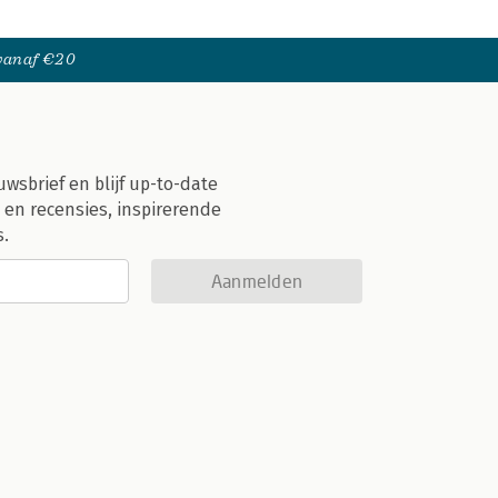
 vanaf €20
uwsbrief en blijf up-to-date
 en recensies, inspirerende
s.
Aanmelden