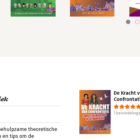
De Kracht 
iek
Confrontat
1 beoordeling
 behulpzame theoretische
n en tips om de