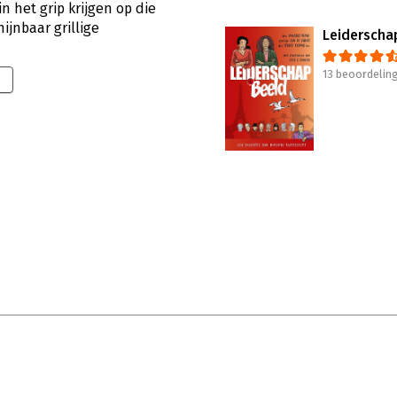
n het grip krijgen op die
jnbaar grillige
Leiderschap
13 beoordelin