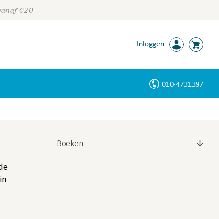
 vanaf €20
Inloggen
010-4731397
Personen
Trefwoorden
Boeken
 de
in