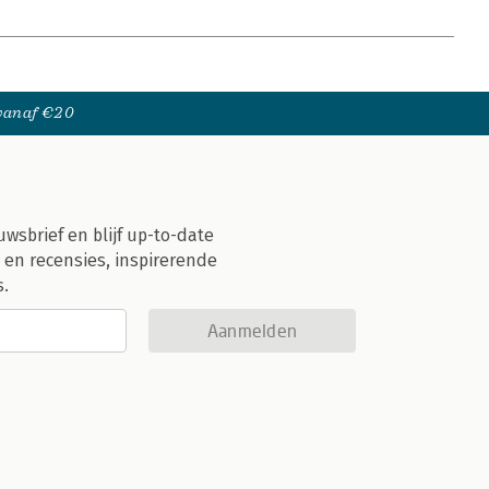
 vanaf €20
uwsbrief en blijf up-to-date
 en recensies, inspirerende
s.
Aanmelden