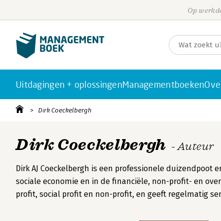
Op werkda
Uitdagingen + oplossingen
Managementboeken
Ove
Dirk Coeckelbergh
Dirk Coeckelbergh
- Auteur
Dirk AJ Coeckelbergh is een professionele duizendpoot en
sociale economie en in de financiële, non-profit- en ove
profit, social profit en non-profit, en geeft regelmatig s