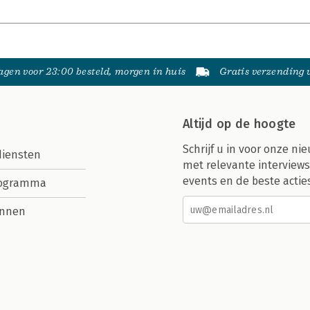
gen voor 23:00 besteld, morgen in huis
Gratis verzending
Altijd op de hoogte
Schrijf u in voor onze nie
diensten
met relevante interviews
events en de beste actie
rogramma
nnen