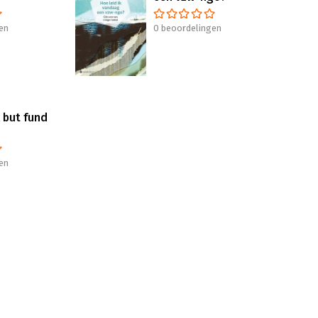
en
0 beoordelingen
 but fund
en