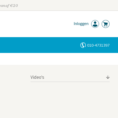
 vanaf €20
Inloggen
010-4731397
Personen
Trefwoorden
Video's