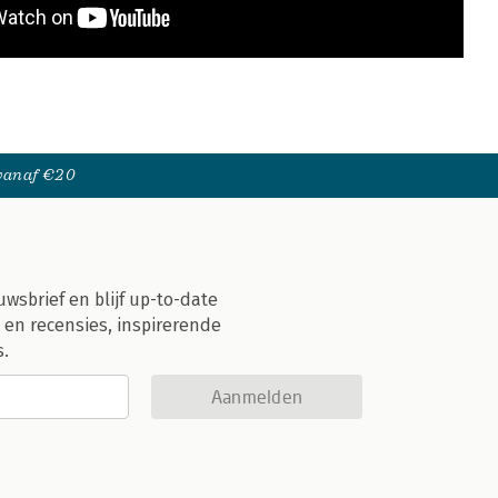
 vanaf €20
uwsbrief en blijf up-to-date
 en recensies, inspirerende
s.
Aanmelden