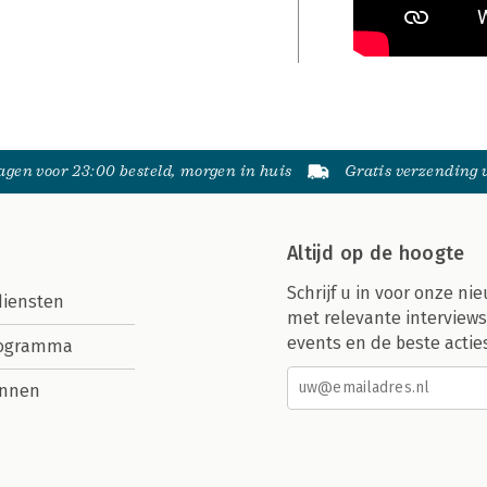
gen voor 23:00 besteld, morgen in huis
Gratis verzending
Altijd op de hoogte
Schrijf u in voor onze nie
diensten
met relevante interviews
events en de beste actie
rogramma
nnen