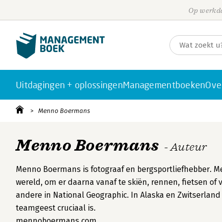
Op werkda
Uitdagingen + oplossingen
Managementboeken
Ove
Menno Boermans
Menno Boermans
- Auteur
Menno Boermans is fotograaf en bergsportliefhebber. Me
wereld, om er daarna vanaf te skiën, rennen, fietsen of 
andere in National Geographic. In Alaska en Zwitserland
teamgeest cruciaal is.
mennoboermans.com