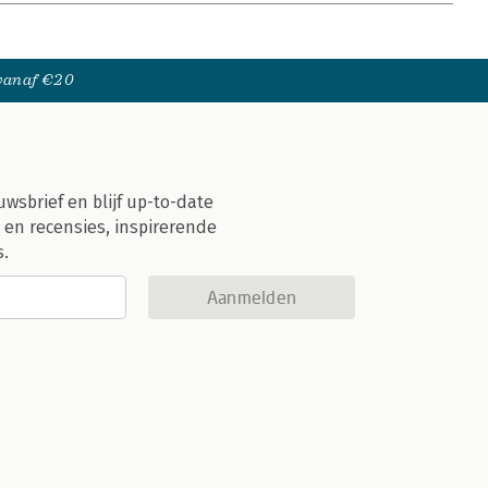
 vanaf €20
uwsbrief en blijf up-to-date
 en recensies, inspirerende
s.
Aanmelden