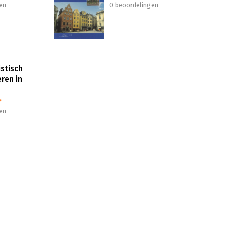
en
0 beoordelingen
stisch
ren in
en