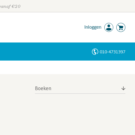
 vanaf €20
Inloggen
010-4731397
Personen
Trefwoorden
Boeken