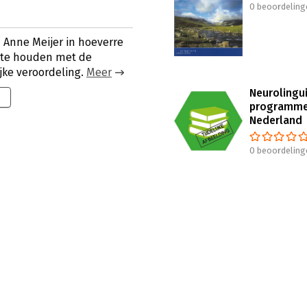
0 beoordeling
. Anne Meijer in hoeverre
t te houden met de
jke veroordeling.
Meer
Neurolingui
programme
Nederland
0 beoordeling