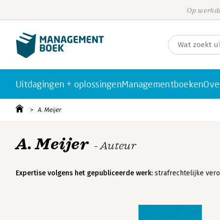
Op werkda
Uitdagingen + oplossingen
Managementboeken
Ove
A. Meijer
A. Meijer
- Auteur
Expertise volgens het gepubliceerde werk:
strafrechtelijke vero