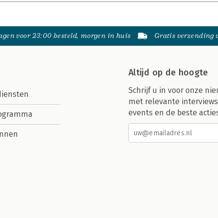
gen voor 23:00 besteld, morgen in huis
Gratis verzending
Altijd op de hoogte
Schrijf u in voor onze nie
diensten
met relevante interviews
events en de beste actie
rogramma
nnen