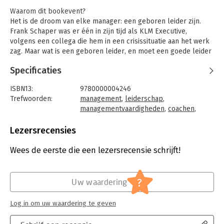
Waarom dit bookevent?
Het is de droom van elke manager: een geboren leider zijn.
Frank Schaper was er één in zijn tijd als KLM Executive,
volgens een collega die hem in een crisissituatie aan het werk
zag. Maar wat is een geboren leider, en moet een goede leider
ook een geboren leider zijn?
Specificaties
Tijdens dit middagseminar kijkt Frank Schaper naar de
oorsprong van leiderschap. Met behulp van onder andere de
ISBN13:
9780000004246
striphelden uit zijn jeugd, zoals Lucky Luke, Kuifje, Prins
Trefwoorden:
management
,
leiderschap
,
Valiant, Spider-Man, Eric de Noorman, Buck Danny, Alex,
managementvaardigheden
,
coachen
,
Blueberry, Don Bosco, Asterix&Obelix, Suske & Wiske kijkt hij
persoonlijke ontwikkeling
,
onbewuste
naar de ontstaansgeschiedenis van zijn eigen leiderschap.
processen
,
visie
,
persoonlijke
Lezersrecensies
effectiviteit
,
dienend leiderschap
,
Met 'spiegelneuronen' en 'avatars' laat hij zien hoe ieder van
bezinning op werk
,
managementteams
,
Wees de eerste die een lezersrecensie schrijft!
ons als geboren volger open staat voor levende en fictieve
persoonlijkheid
,
rolmodellen, vooral tijdens onze eerste twintig levensjaren. De
persoonlijkheidseigenschappen
,
geboren leider leeft een onbewust script, geschreven door
leidinggeven
,
coachend leiderschap
,
?
Uw waardering
zijn vroege voorbeelden. De beeldvorming in de ogen van zijn
rolpatroon
,
identiteit
,
seminar
volgers doet de rest.
Taal:
Nederlands
Log in om uw waardering te geven
Bindwijze:
seminar
Schaper gaat ook op zoek naar de rolmodellen van onder
Aantal pagina's:
4
anderen Mandela, Sarkozy, Churchill, Paus Johannes Paulus II,