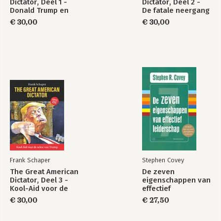
Dictator, Deel 1 -
Dictator, Deel 2 -
The Great American
Eerste hulp bij
volgerschap?
Donald Trump en
De fatale neergang
Dictator, Deel 1 -
stress en
zijn 40 rolmodellen
van Trumps
Donald Trump en
vermoeidheid
€ 30,00
€ 30,00
karakter
15.45 uur
zijn 40 rolmodellen
Bent u een geboren leider
of wat is er nog nodig om het te
worden? Welk voorbeeldgedrag laat u zelf zien? Bent u (al)
een rolmodel voor uw eigen omgeving? Hoe zou u dit kunnen
Bekijk alle boeken
versterken?
16.30 uur
Afsluiting & social networking
Frank Schaper
Stephen Covey
The Great American
De zeven
Dictator, Deel 3 -
eigenschappen van
Kool-Aid voor de
effectief
sekte van Trump
leiderschap
€ 30,00
€ 27,50