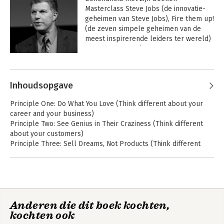
Masterclass Steve Jobs (de innovatie-
geheimen van Steve Jobs), Fire them up! 
(de zeven simpele geheimen van de 
meest inspirerende leiders ter wereld) 
en Talk Like Ted (zijn meest recente 
boek waarin hij het succes van de 
Andere boeken door Carmine Gallo
meest bekeken sprekers op Ted 
analyseert). Hij was als correspondent 
Inhoudsopgave
jarenlang werkzaam voor CBS en CNN 
en wordt gezien als een 
Principle One: Do What You Love (Think different about your
toonaangevende communicatie coach. 
career and your business)
Hij werkt direct met de leiders van de 
Principle Two: See Genius in Their Craziness (Think different
grootste merken ter wereld.
about your customers)
Principle Three: Sell Dreams, Not Products (Think different
about your products)
Principle Four: Offer New Experiences (Think different about
the buying experience you offer your customers)
Principle Five: Say No to 1,000 Things (Think different about
marketing and product design)
De Kracht van
De Kracht van
Anderen die dit boek kochten,
Principle Six: Master the Message (Think different about
Storytelling
Storytelling
kochten ook
communicating the vision behind your service, product,
company or cause)