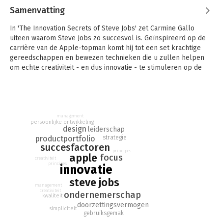
Samenvatting
In 'The Innovation Secrets of Steve Jobs' zet Carmine Gallo
uiteen waarom Steve Jobs zo succesvol is. Geïnspireerd op de
carrière van de Apple-topman komt hij tot een set krachtige
gereedschappen en bewezen technieken die u zullen helpen
om echte creativiteit - en dus innovatie - te stimuleren op de
werkvloer.
management
persoonlijke ontwikkeling
design
leiderschap
productportfolio
strategie
succesfactoren
principes
apple
focus
creativiteit
principes
innovatie
steve jobs
management
creativiteit
ondernemerschap
kwaliteit
doorzettingsvermogen
simpliciteit
gebruiksgemak