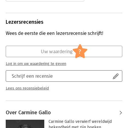
ondernemen, doorzettingsvermogen
én innovatie. Aan de hand van Steve
Jobs' carrière doet Garmine Gallo in
Lezersrecensies
het boek 'The Innovation Secrets of
Steve Jobs' uit de doeken hoe je
Wees de eerste die een lezersrecensie schrijft!
succesvol kunt innoveren.
Lees verder
?
Uw waardering
Log in om uw waardering te geven
Schrijf een recensie
Lees ons recensiebeleid
Over Carmine Gallo
Carmine Gallo verwierf wereldwijd 
bekendheid met zijn boeken 