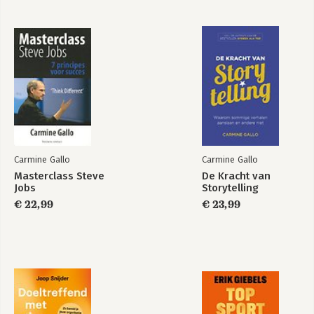
Principle Seven: Inspire Evangelists (Think different about your
employees)
One More Thing.. Expect Excellence from Yourself and Others
(What Steve Jobs has in common with Henry Ford and other
innovative entrepreneurs)
Carmine Gallo
Carmine Gallo
Masterclass Steve
De Kracht van
Masterclass Steve
Talk Like TED
Jobs
Storytelling
Jobs
€ 22,99
€ 23,99
Bekijk alle boeken