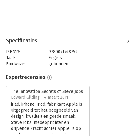
Specificaties
ISBN13:
9780071748759
Taal:
Engels
Bindwijze:
gebonden
Aantal pagina's:
242
Uitgever:
McGraw-Hill
Expertrecensies
(1)
Druk:
1
Hoofdrubriek:
Algemeen management
The Innovation Secrets of Steve Jobs
Edward Gilding | 4 maart 2011
iPad, iPhone, iPod: fabrikant Apple is
uitgegroeid tot het boegbeeld van
design, kwaliteit en goede smaak.
Steve Jobs, medeoprichter en
drijvende kracht achter Apple, is op
zijn beurt een icoon geworden voor