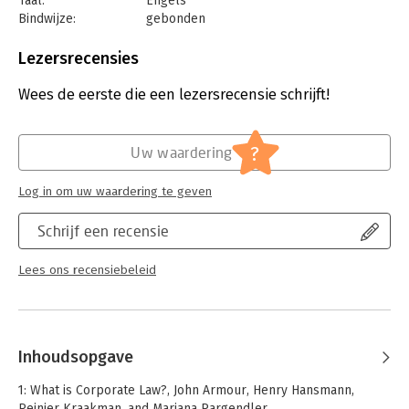
Taal:
Engels
Bindwijze:
gebonden
Aantal pagina's:
300
Uitgever:
Oxford University Press
Lezersrecensies
Druk:
3
Verschijningsdatum:
26-1-2017
Wees de eerste die een lezersrecensie schrijft!
Hoofdrubriek:
Juridisch
Jongbloed:
Ondernemingsrecht
?
Uw waardering
Log in om uw waardering te geven
Schrijf een recensie
Lees ons recensiebeleid
Inhoudsopgave
1: What is Corporate Law?, John Armour, Henry Hansmann,
Reinier Kraakman, and Mariana Pargendler