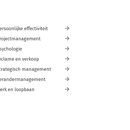
ersoonlijke effectiviteit
rojectmanagement
sychologie
eclame en verkoop
trategisch management
erandermanagement
erk en loopbaan