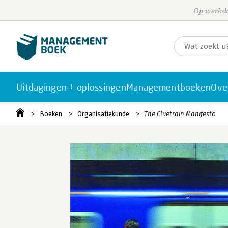
Op werkda
Uitdagingen + oplossingen
Managementboeken
Ove
Boeken
Organisatiekunde
The Cluetrain Manifesto