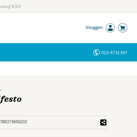
 vanaf €20
Inloggen
010-4731397
Personen
Trefwoorden
.
festo
780273650232