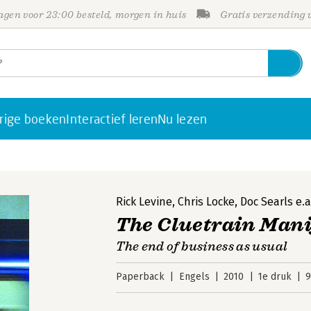
gen voor 23:00 besteld, morgen in huis
Gratis verzending
rige boeken
Interactief leren
Nu lezen
Rick Levine
,
Chris Locke
,
Doc Searls
e.a
The Cluetrain Mani
The end of business as usual
Paperback
Engels
2010
1e druk
9