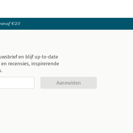
 vanaf €20
uwsbrief en blijf up-to-date
 en recensies, inspirerende
s.
Aanmelden