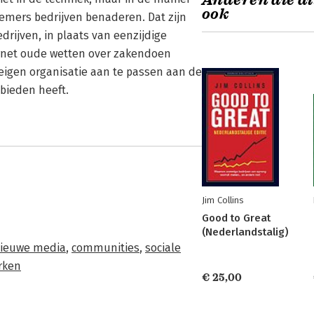
Anderen die di
ook
emers bedrijven benaderen. Dat zijn
drijven, in plaats van eenzijdige
ternet oude wetten over zakendoen
 eigen organisatie aan te passen aan de
bieden heeft.
Jim Collins
Good to Great
(Nederlandstalig)
ieuwe media
,
communities
,
sociale
rken
€ 25,00