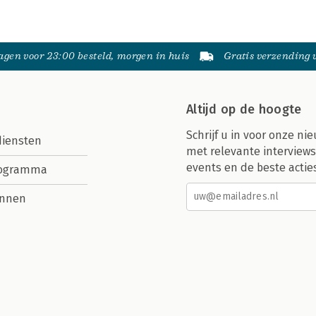
gen voor 23:00 besteld, morgen in huis
Gratis verzending
Altijd op de hoogte
Schrijf u in voor onze nie
diensten
met relevante interviews
events en de beste actie
rogramma
nnen