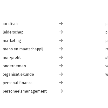
juridisch
p
leiderschap
p
marketing
p
mens en maatschappij
r
non-profit
s
ondernemen
v
organisatiekunde
w
personal finance
personeelsmanagement