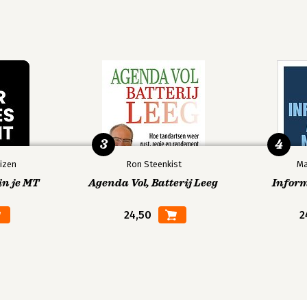
3
4
izen
Ron Steenkist
Ma
in je MT
Agenda Vol, Batterij Leeg
Infor
24,50
2