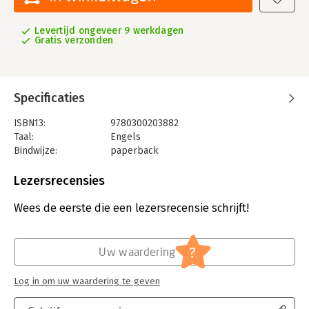
Levertijd ongeveer 9 werkdagen
Gratis verzonden
Specificaties
ISBN13:
9780300203882
Taal:
Engels
Bindwijze:
paperback
Aantal pagina's:
496
Uitgever:
Ingram Content Group LLC
Lezersrecensies
Verschijningsdatum:
26-7-2013
Wees de eerste die een lezersrecensie schrijft!
Hoofdrubriek:
Mens en maatschappij
?
Uw waardering
Log in om uw waardering te geven