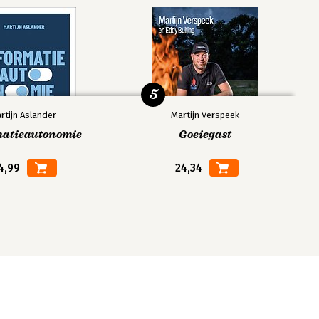
5
rtijn Aslander
Martijn Verspeek
matieautonomie
Goeiegast
4,99
24,34