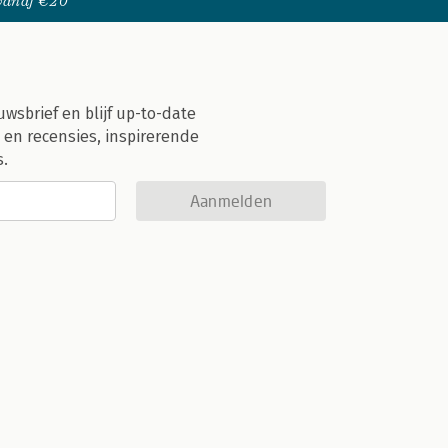
 vanaf €20
uwsbrief en blijf up-to-date
 en recensies, inspirerende
s.
Aanmelden