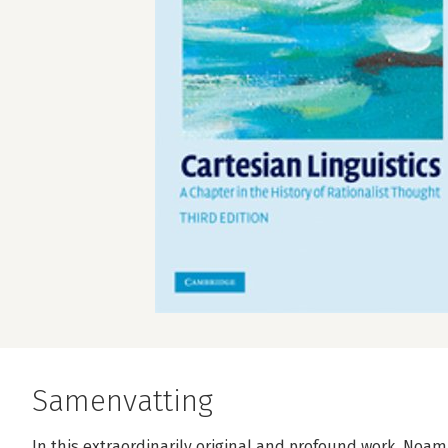
Samenvatting
In this extraordinarily original and profound work, No