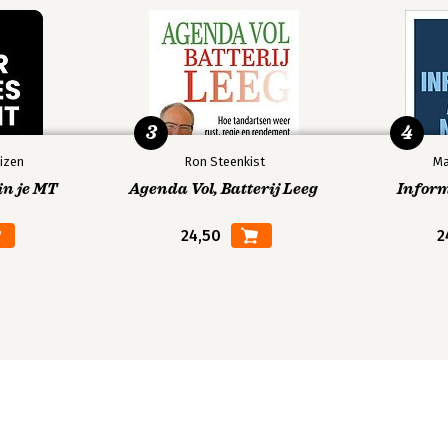
3
4
izen
Ron Steenkist
Ma
in je MT
Agenda Vol, Batterij Leeg
Infor
24,50
2