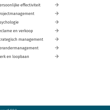
ersoonlijke effectiviteit
rojectmanagement
sychologie
eclame en verkoop
trategisch management
erandermanagement
erk en loopbaan