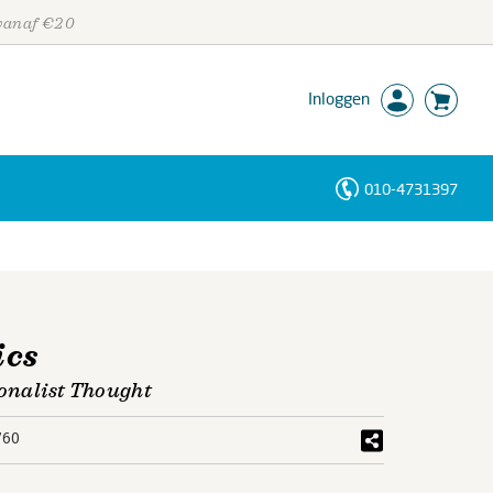
 vanaf €20
Inloggen
010-4731397
Personen
Trefwoorden
ics
ionalist Thought
760