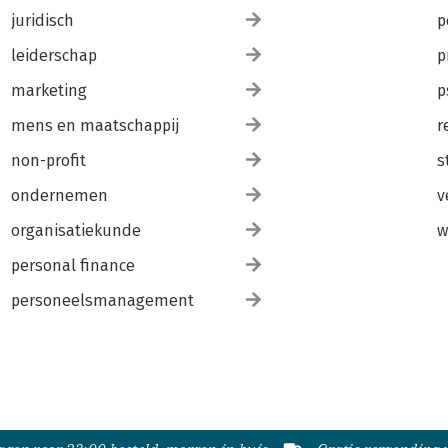
juridisch
p
leiderschap
p
marketing
p
mens en maatschappij
r
non-profit
s
ondernemen
v
organisatiekunde
w
personal finance
personeelsmanagement