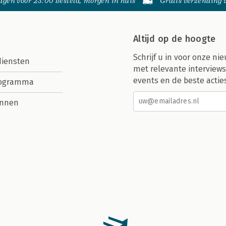
gen voor 23:00 besteld, morgen in huis
Gratis verzending
Altijd op de hoogte
Schrijf u in voor onze nie
diensten
met relevante interviews
events en de beste actie
rogramma
nnen