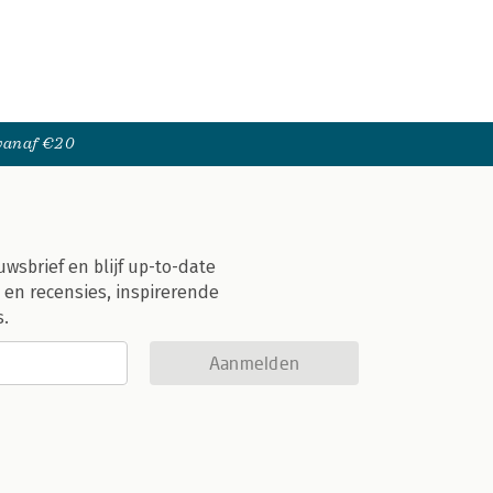
 vanaf €20
uwsbrief en blijf up-to-date
 en recensies, inspirerende
s.
Aanmelden