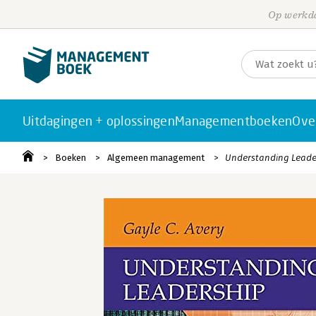
Op werkda
Uitdagingen + oplossingen
Managementboeken
Ove
Boeken
Algemeen management
Understanding Leade