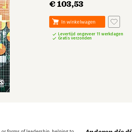
€ 103,53
In winkelwagen
Levertijd ongeveer 11 werkdagen
Gratis verzonden
or forms of leadership, helping to