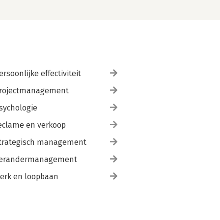
ersoonlijke effectiviteit
rojectmanagement
sychologie
eclame en verkoop
trategisch management
erandermanagement
erk en loopbaan