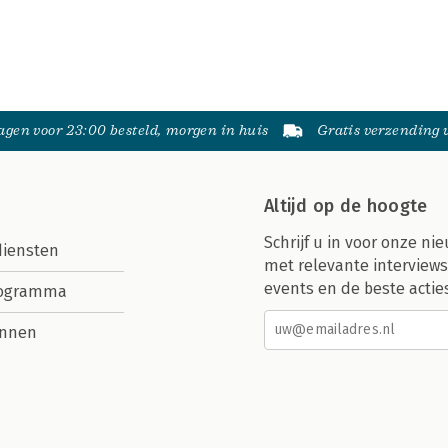
gen voor 23:00 besteld, morgen in huis
Gratis verzending
Altijd op de hoogte
Schrijf u in voor onze nie
diensten
met relevante interviews
events en de beste actie
rogramma
nnen