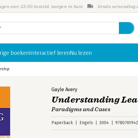
gen voor 23:00 besteld, morgen in huis
Gratis verzending
rige boeken
Interactief leren
Nu lezen
rship
Gayle Avery
Understanding Lea
Paradigms and Cases
Paperback
Engels
2004
978076194