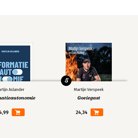
5
rtijn Aslander
Martijn Verspeek
matieautonomie
Goeiegast
4,99
24,34