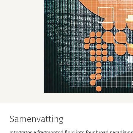
Samenvatting
Integrates a fragmented field into four broad paradigms 