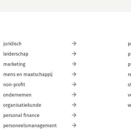
juridisch
p
leiderschap
p
marketing
p
mens en maatschappij
r
non-profit
s
ondernemen
v
organisatiekunde
w
personal finance
personeelsmanagement