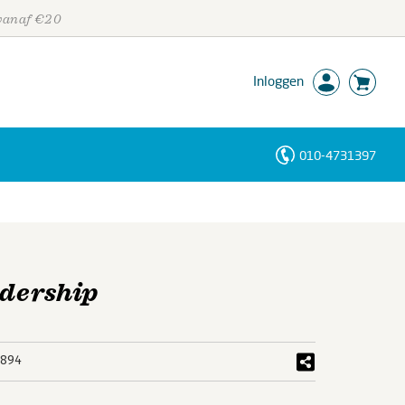
 vanaf €20
Inloggen
010-4731397
Personen
Trefwoorden
dership
2894