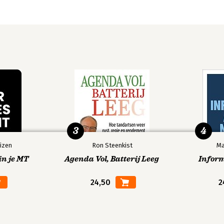
3
4
izen
Ron Steenkist
Ma
in je MT
Agenda Vol, Batterij Leeg
Infor
24,50
2