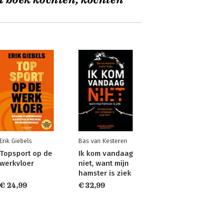
t boek kochten, kochten
Erik Giebels
Bas van Kesteren
Topsport op de
Ik kom vandaag
werkvloer
niet, want mijn
hamster is ziek
€ 24,99
€ 32,99