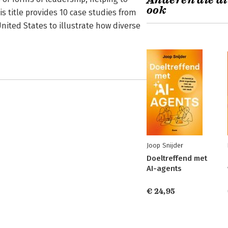
Anderen die di
ook
his title provides 10 case studies from
nited States to illustrate how diverse
Joop Snijder
Doeltreffend met
AI-agents
€ 24,95