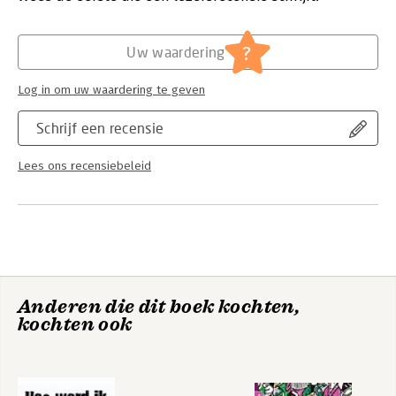
Hoofdrubriek:
Communicatie en media
Serie:
Routledge Advances in Management and
Business Studies
?
Uw waardering
Log in om uw waardering te geven
Schrijf een recensie
Lees ons recensiebeleid
Anderen die dit boek kochten,
kochten ook