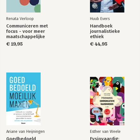
Renata Verloop
Huub Evers
Communiceren met
Handboek
focus - voor meer
journalistieke
maatschappelijke
ethiek
impact
€ 19,95
€ 44,95
Ariane van Heijningen
Esther van Weele
Goedbedoeld
Fysiovaardig: