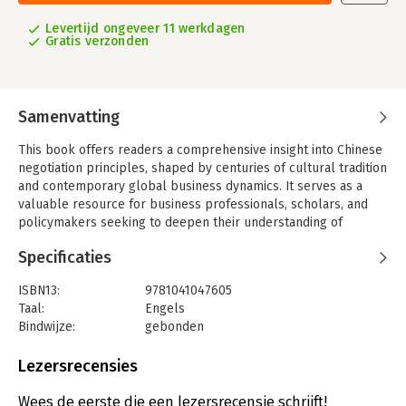
Levertijd ongeveer 11 werkdagen
Gratis verzonden
Samenvatting
This book offers readers a comprehensive insight into Chinese
negotiation principles, shaped by centuries of cultural tradition
and contemporary global business dynamics. It serves as a
valuable resource for business professionals, scholars, and
policymakers seeking to deepen their understanding of
Chinese negotiation culture.
Specificaties
ISBN13:
9781041047605
Taal:
Engels
Bindwijze:
gebonden
Aantal pagina's:
136
Uitgever:
Taylor & Francis
Lezersrecensies
Verschijningsdatum:
11-9-2025
Wees de eerste die een lezersrecensie schrijft!