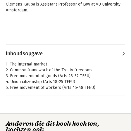
Clemens Kaupa is Assistant Professor of Law at VU University 
Amsterdam.
Inhoudsopgave
1. The internal market
2. Common framework of the Treaty freedoms
3. Free movement of goods (Arts 28-37 TFEU)
4. Union citizenship (Arts 18-25 TFEU)
5. Free movement of workers (Arts 45-48 TFEU)
6. Freedom of establishment (Arts 49-55 TFEU)
7. Freedom to provide and receive services (Arts 56-62 TFEU)
8. Free movement of capital and payments (Arts 63-66 TFEU).
Anderen die dit boek kochten,
kochten ook