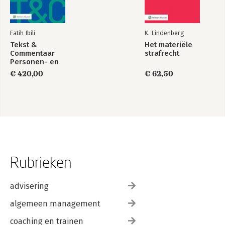
Fatih Ibili
K. Lindenberg
Tekst &
Het materiële
Commentaar
strafrecht
Personen- en
Familierecht
€ 420,00
€ 62,50
Rubrieken
advisering
algemeen management
coaching en trainen