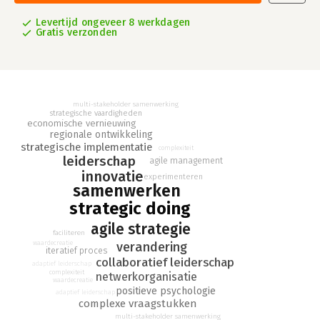
Levertijd ongeveer 8 werkdagen
Gratis verzonden
multi-stakeholder samenwerking
strategische vaardigheden
economische vernieuwing
regionale ontwikkeling
strategische implementatie
complexiteit
leiderschap
agile management
innovatie
experimenteren
samenwerken
strategic doing
agile strategie
faciliteren
waardecreatie
verandering
iteratief proces
collaboratief leiderschap
adaptief leiderschap
complexiteit
netwerkorganisatie
waardecreatie
positieve psychologie
adaptief leiderschap
complexe vraagstukken
multi-stakeholder samenwerking