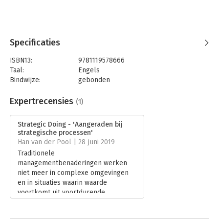
Specificaties
ISBN13:
9781119578666
Taal:
Engels
Bindwijze:
gebonden
Aantal pagina's:
224
Uitgever:
John Wiley & Sons
Expertrecensies
(1)
Verschijningsdatum:
14-6-2019
Strategic Doing - 'Aangeraden bij
Hoofdrubriek:
Strategisch management
strategische processen'
Han van der Pool | 28 juni 2019
Traditionele
managementbenaderingen werken
niet meer in complexe omgevingen
en in situaties waarin waarde
voortkomt uit voortdurende
experimenten en het gezamenlijk
leren. De leiders van vandaag moeten