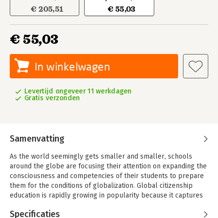
€ 205,51
€ 55,03
€ 55,03
In winkelwagen
Levertijd ongeveer 11 werkdagen
Gratis verzonden
Samenvatting
As the world seemingly gets smaller and smaller, schools
around the globe are focusing their attention on expanding the
consciousness and competencies of their students to prepare
them for the conditions of globalization. Global citizenship
education is rapidly growing in popularity because it captures
the longings of so many—to help make a world of prosperity,
Specificaties
universal benevolence, and human rights in the midst of