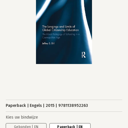
Paperback
Engels
2015
9781138952263
Kies uw bindwijze
Gebonden | EN
Paperback | EN