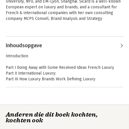
University, NYU, and EM-Lyon, Shanghai. Sicard is a well-known 
European expert on luxury and brands, and a consultant for 
French & international companies with her own consulting 
company MCPS Conseil, Brand Analysis and Strategy 
Consultancy. As a strategic marketing consultant, her clients 
have included L'Oreal, Lancôme, Ralph Lauren, Armani, 
Andere boeken door Marie-Claude
Kellogg's, Porsche, Jaguar, Renault, Dior, Louis Vuitton, tourism 
Sicard
companies (Club Med ) and banks (such as BNP Paribas ). In 
Inhoudsopgave
addition to the permanent teaching positions she holds at the 
Sorbonne (Paris & Abu Dhabi), she lectures and consults 
Introduction
around the world, most often in the USA & Asia ( China, Japan, 
India ), speaks at international seminars and conferences, and 
Part I Doing Away with Some Received Ideas French Luxury
is often interviewed in the media for her outspoken views on 
Part II International Luxury:
branding and the luxury industry.
Part III How Luxury Brands Work Defining Luxury
Conclusion
Anderen die dit boek kochten,
Luxury, Lies and
kochten ook
Marketing