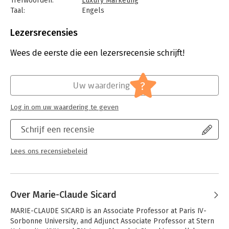
Trefwoorden:
Luxury Marketing
Taal:
Engels
Bindwijze:
paperback
Aantal pagina's:
190
Lezersrecensies
Uitgever:
Palgrave Macmillan
Verschijningsdatum:
11-12-2013
Wees de eerste die een lezersrecensie schrijft!
Hoofdrubriek:
Marketing
?
Uw waardering
Log in om uw waardering te geven
Schrijf een recensie
Lees ons recensiebeleid
Over Marie-Claude Sicard
MARIE-CLAUDE SICARD is an Associate Professor at Paris IV-
Sorbonne University, and Adjunct Associate Professor at Stern 