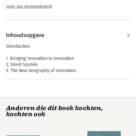
Lees ons recensiebeleid
Inhoudsopgave
Introduction
1. Bringing Innovation to Innovation
2. Silent Sputnik
3. The New Geography of Innovation
4. Making Talent
5. Seducing Talent
6. The Importance of Place
7. The Us in USA
8. Welcome to the Future
Anderen die dit boek kochten,
9. A National Innovation Agenda
kochten ook
10. What's Good for the World Is Good for America
Epilogue
Notes on Sources