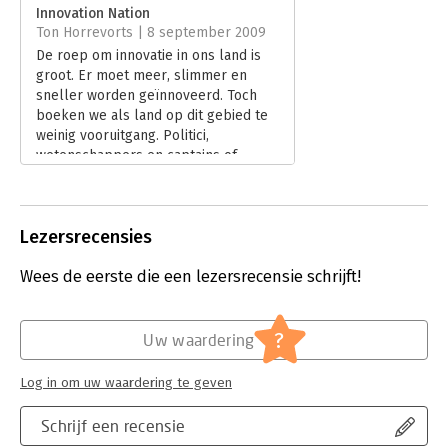
Hoofdrubriek:
Economie
Innovation Nation
Ton Horrevorts | 8 september 2009
De roep om innovatie in ons land is
groot. Er moet meer, slimmer en
sneller worden geïnnoveerd. Toch
boeken we als land op dit gebied te
weinig vooruitgang. Politici,
wetenschappers en captains of
industry wijzen er keer op keer op
dat gebrekkige innovatie ten koste
gaat van onze concurrentiekracht. Dit
Lezersrecensies
kan allemaal beter, veel beter, vindt
John Kao, die een uitgebreide serie
Wees de eerste die een lezersrecensie schrijft!
aanbevelingen bundelde in
'Innovation Nation', samen met tal van
voorbeelden van waar het wel goed
gaat en waarom.
?
Uw waardering
Lees verder
Log in om uw waardering te geven
Schrijf een recensie