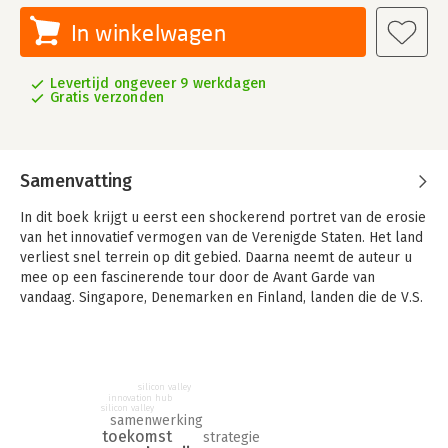
In winkelwagen
Levertijd ongeveer 9 werkdagen
Gratis verzonden
Samenvatting
In dit boek krijgt u eerst een shockerend portret van de erosie
van het innovatief vermogen van de Verenigde Staten. Het land
verliest snel terrein op dit gebied. Daarna neemt de auteur u
mee op een fascinerende tour door de Avant Garde van
vandaag. Singapore, Denemarken en Finland, landen die de V.S.
op innovatie verslaan. Op basis daarvan laat de auteur zien hoe
een natiebreed innovatieplan eruit zou kunnen zien. Hij gaat
daarbij op zoek naar een antwoord op de vraag: kan innovatie
zelf worden geïnnoveerd?
silicon valley
innovation hub
silicon valley
samenwerking
toekomst
strategie