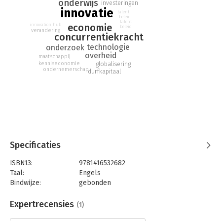
onderwijs
investeringen
innovatie
talent
beleid
talent
economie
innovation hub
beleid
verandering
concurrentiekracht
technologie
onderzoek
overheid
maatschappij
kenniseconomie
globalisering
ondernemerschap
durfkapitaal
Specificaties
ISBN13:
9781416532682
Taal:
Engels
Bindwijze:
gebonden
Aantal pagina's:
306
Uitgever:
The Free Press
Expertrecensies
(1)
Druk:
1