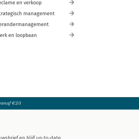
eclame en verkoop
trategisch management
erandermanagement
erk en loopbaan
 vanaf €20
uwsbrief en blijf up-to-date