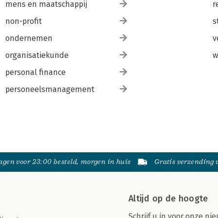
mens en maatschappij
r
non-profit
s
ondernemen
v
organisatiekunde
w
personal finance
personeelsmanagement
gen voor 23:00 besteld, morgen in huis
Gratis verzending
Altijd op de hoogte
Schrijf u in voor onze nie