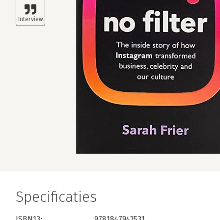
Specificaties
ISBN13:
9781847942531