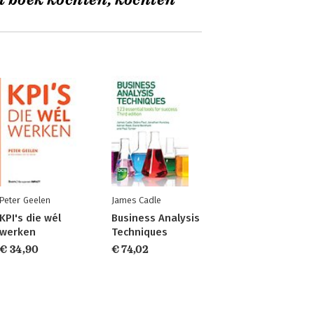
t boek kochten, kochten
Peter Geelen
James Cadle
KPI's die wél
Business Analysis
werken
Techniques
€ 34,90
€ 74,02