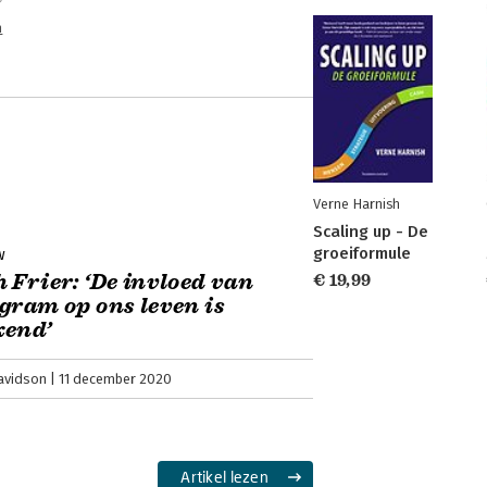
n
Verne Harnish
Scaling up - De
groeiformule
w
 Frier: ‘De invloed van
€ 19,99
gram op ons leven is
kend’
avidson
11 december 2020
Artikel lezen