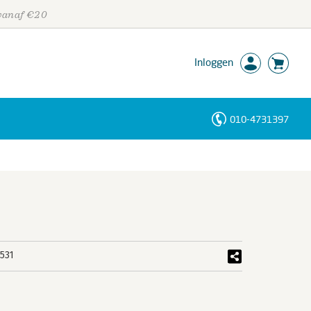
 vanaf €20
Inloggen
010-4731397
Personen
Trefwoorden
531