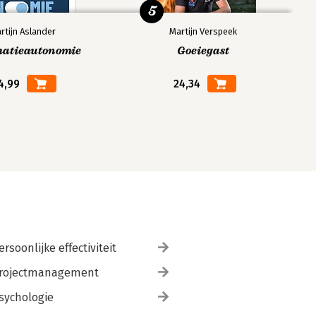
5
rtijn Aslander
Martijn Verspeek
matieautonomie
Goeiegast
4,99
24,34
ersoonlijke effectiviteit
rojectmanagement
sychologie