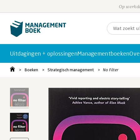
Op werkda
Uitdagingen + oplossingen
Managementboeken
Ove
Boeken
Strategisch management
No Filter