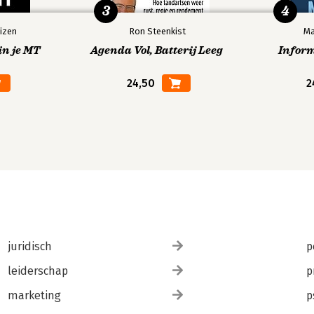
3
4
izen
Ron Steenkist
Ma
in je MT
Agenda Vol, Batterij Leeg
Infor
24,50
2
juridisch
p
leiderschap
p
marketing
p