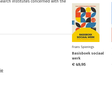
esearch institutes concerned with the
Frans Spierings
Basisboek sociaal
werk
€ 49,95
ie