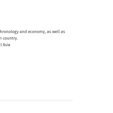
 chronology and economy, as well as
ch country.
l Asia