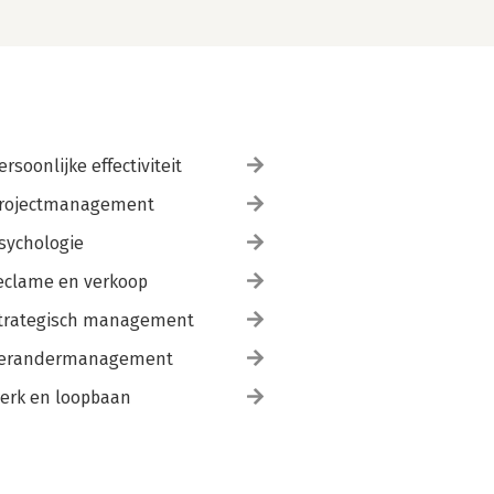
ersoonlijke effectiviteit
rojectmanagement
sychologie
eclame en verkoop
trategisch management
erandermanagement
erk en loopbaan