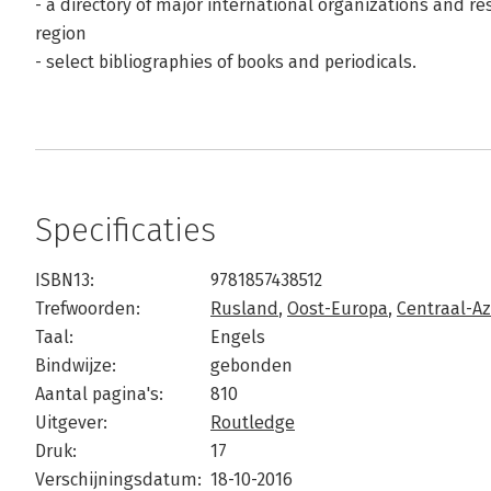
- a directory of major international organizations and r
region
- select bibliographies of books and periodicals.
Specificaties
ISBN13:
9781857438512
Trefwoorden:
Rusland
,
Oost-Europa
,
Centraal-Az
Taal:
Engels
Bindwijze:
gebonden
Aantal pagina's:
810
Uitgever:
Routledge
Druk:
17
Verschijningsdatum:
18-10-2016