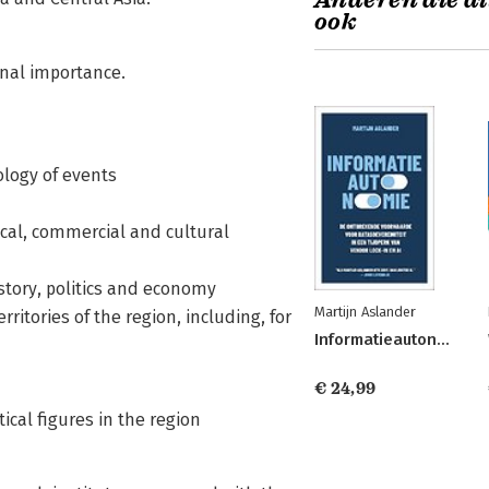
Anderen die di
ook
onal importance.
ology of events
ical, commercial and cultural
istory, politics and economy
Martijn Aslander
ritories of the region, including, for
Informatieautonomie
€ 24,99
ical figures in the region