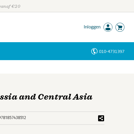
 vanaf €20
Inloggen
010-4731397
Personen
Trefwoorden
ssia and Central Asia
9781857438512