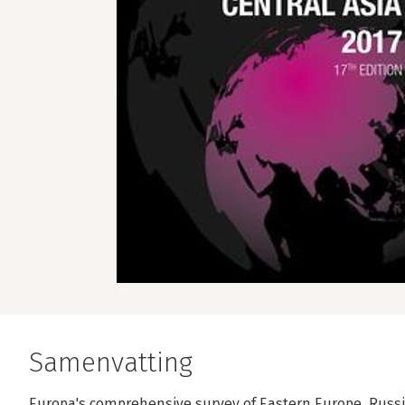
Samenvatting
Europa's comprehensive survey of Eastern Europe, Russi