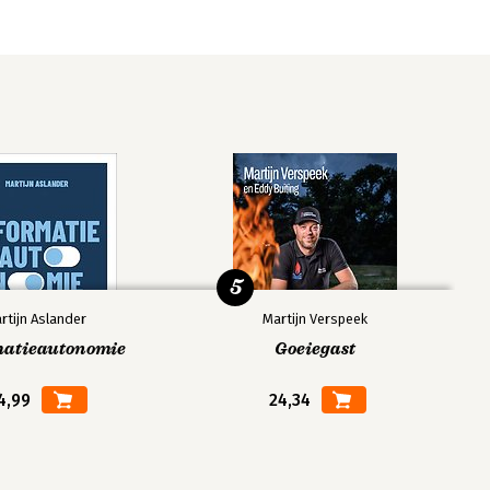
5
rtijn Aslander
Martijn Verspeek
matieautonomie
Goeiegast
4,99
24,34