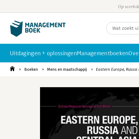
Op werkda
Uitdagingen + oplossingen
Managementboeken
Ove
Boeken
Mens en maatschappij
Eastern Europe, Russia 