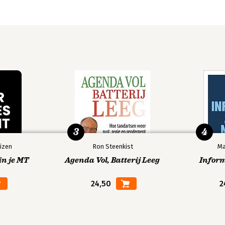
3
4
izen
Ron Steenkist
Ma
in je MT
Agenda Vol, Batterij Leeg
Infor
24,50
2