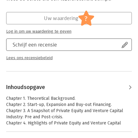
section illustrates the evolution of the private equity and
Verschijningsdatum:
17-7-2023
venture capital industry before and after the financial crisis by
looking at three fundamental aspects: fundraising, investment
Hoofdrubriek:
Financieel management
?
Uw waardering
and divestment, all in terms of volume and trends.
Serie:
Contributions to Finance and Accounting
Log in om uw waardering te geven
The last section discusses the basic elements of corporate
valuation applied to private equity and venture capital industry,
Schrijf een recensie
with some practical examples.
Lees ons recensiebeleid
Inhoudsopgave
Chapter 1. Theoretical Background.
Chapter 2. Start-up, Expansion and Buy-out Financing.
Chapter 3. A Snapshot of Private Equity and Venture Capital
Industry: Pre and Post-crisis.
Chapter 4. Highlights of Private Equity and Venture Capital
Valuation.