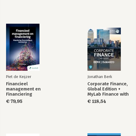
Piet de Keijzer
Jonathan Berk
Financieel
Corporate Finance,
management en
Global Edition +
Financiering
MyLab Finance with
Pearson eText
€ 79,95
€ 118,54
(Package)