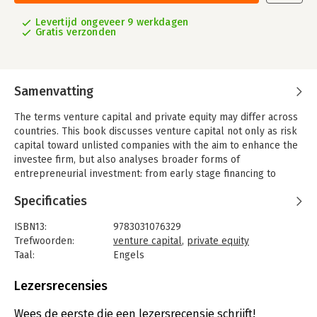
Levertijd ongeveer 9 werkdagen
Gratis verzonden
Samenvatting
The terms venture capital and private equity may differ across
countries. This book discusses venture capital not only as risk
capital toward unlisted companies with the aim to enhance the
investee firm, but also analyses broader forms of
entrepreneurial investment: from early stage financing to
buyout and turnaround transaction. This book is divided into
Specificaties
four sections.
The first section aims to shed light on the terminology and
ISBN13:
9783031076329
offers a comparison between private equity/venture capital,
Trefwoorden:
venture capital
,
private equity
and the traditional banking sector as financing sources. The
Taal:
Engels
second section details the differences between private equity
Bindwijze:
paperback
and venture capital transactions on the basis of firm life cycle,
Aantal pagina's:
92
Lezersrecensies
and summarizes the main characteristics of both private equity
Uitgever:
Springer
and venture capital investors and investee firms. The third
Druk:
1
Wees de eerste die een lezersrecensie schrijft!