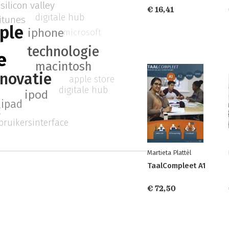
silicon valley
€ 16,41
digitale hub
itunes
ple
iphone
microsoft
technologie
e
macintosh
nnovatie
apple store
digitale hub
ipod
ipad
g
bruikersinterface
Martieta Plattèl
TaalCompleet A1
€ 72,50