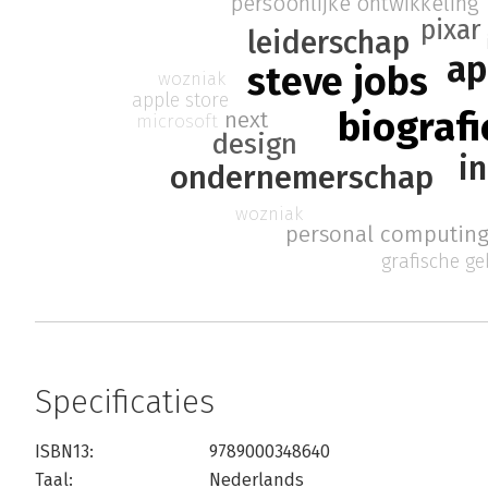
persoonlijke ontwikkeling
pixar
leiderschap
ap
steve jobs
wozniak
apple store
biografi
next
microsoft
design
i
ondernemerschap
wozniak
personal computin
grafische ge
Specificaties
ISBN13:
9789000348640
Taal:
Nederlands