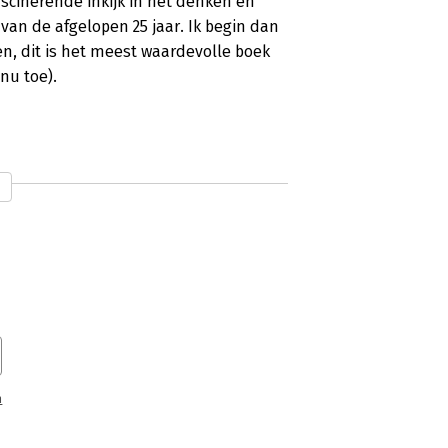
scinerende inkijk in het denken en
van de afgelopen 25 jaar. Ik begin dan
en, dit is het meest waardevolle boek
nu toe).
n