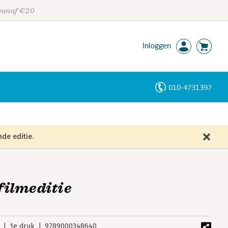
 vanaf €20
Inloggen
010-4731397
Personen
Trefwoorden
de editie.
 filmeditie
1e druk
9789000348640