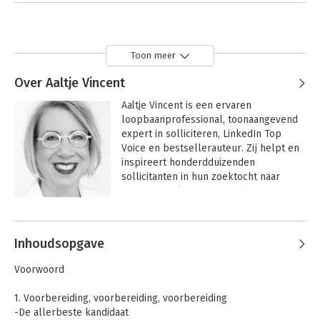
Toon meer
Over Aaltje Vincent
Aaltje Vincent
 is een ervaren 
loopbaanprofessional, toonaangevend 
expert in solliciteren, LinkedIn Top 
Voice en bestsellerauteur. Zij helpt en 
inspireert honderdduizenden 
sollicitanten in hun zoektocht naar 
beter werk én een beter leven. 
Daarnaast helpt zij werkgevers met 
Andere boeken door Aaltje Vincent
direct toepasbare tools in hoe je bruut 
eerlijk nieuwe collega’s aantrekt.
Inhoudsopgave
Voorwoord
1. Voorbereiding, voorbereiding, voorbereiding
-De allerbeste kandidaat