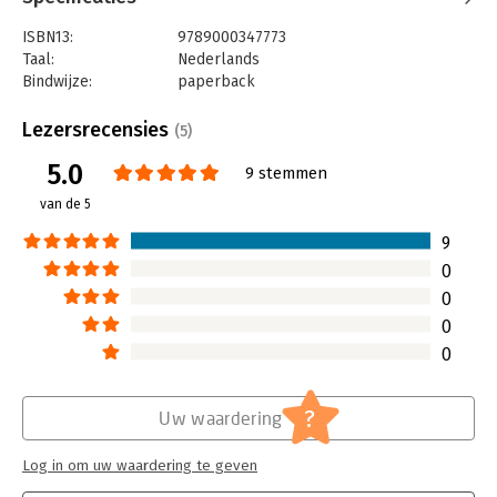
ISBN13:
9789000347773
Taal:
Nederlands
Bindwijze:
paperback
Aantal pagina's:
160
Uitgever:
Unieboek | Het Spectrum
Lezersrecensies
(5)
Druk:
4
5.0
Verschijningsdatum:
23-5-2018
9 stemmen
van de 5
Hoofdrubriek:
Werk en loopbaan
9
0
0
0
0
?
Uw waardering
Log in om uw waardering te geven