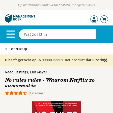
Op werkdagen voor 23:00 besteld, morgen in huis
Leiderschap
U heeft gezocht op 9789000365685. Het product dat u zocht
is niet meer in die editie leverbaar en is vervangen door de
Reed Hastings
,
Erin Meyer
No rules rules - Waarom Netflix zo
onderstaande editie.
succesvol is
3 stemmen