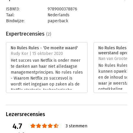
honderden interviews met medewerkers en nooit eerder
ISBN13:
9789000378876
vertelde verhalen uit Hastings’ carrière tonen ze zowel de
Taal:
Nederlands
positieve als de negatieve kanten ervan. Het levert
Bindwijze:
paperback
inspirerende lessen op die voor elke onderneming van enorme
Aantal pagina's:
336
waarde kunnen zijn.
Uitgever:
Unieboek | Het Spectrum
Expertrecensies
(2)
Druk:
4
Verschijningsdatum:
3-6-2021
No Rules Rules - 'De moeite waard'
No Rules Rules - 
weerstand oproep
Rudy Kor | 15 oktober 2020
Hoofdrubriek:
Leiderschap
,
Ondernemen
Nan van Grootel 
Het succes van Netflix is onder meer
No Rules Rules z
te danken aan haar niet alledaagse
kunnen opwekken 
managementprincipes. No rules rules
en de inhoud schu
- Waarom Netflix zo succesvol is
waar je weerstand 
wordt niet ingegaan op zaken als de
ontwikkeling.
Netflix strategie, technologische
Lees verder
keuzes, de marketingfilosofie. Het
gaat over het managen van de
mensen van Netflix.
Lezersrecensies
Lees verder
4.7
3 stemmen