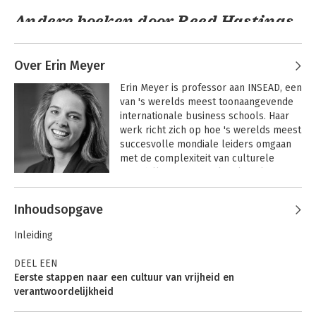
Andere boeken door Reed Hastings
Over Erin Meyer
Erin Meyer is professor aan INSEAD, een 
van 's werelds meest toonaangevende 
internationale business schools. Haar 
werk richt zich op hoe 's werelds meest 
succesvolle mondiale leiders omgaan 
met de complexiteit van culturele 
verschillen in een multiculturele 
omgeving. Het leven en werken in 
No rules rules -
Andere boeken door Erin Meyer
No Rules Rules
Afrika, Europa en de Verenigde Staten 
Inhoudsopgave
Waarom Netflix zo
inspireerde Meyer om de 
succesvol is
communicatiepatronen en 
Inleiding
bedrijfssystemen van verschillende 
delen van de wereld te bestuderen.

DEEL EEN
Eerste stappen naar een cultuur van vrijheid en
Haar raamwerk stelt internationale 
verantwoordelijkheid
executives in staat om hun 
1 Bouw eerst talentdensiteit op 24
leiderschapsvoorkeuren te pinpointen 