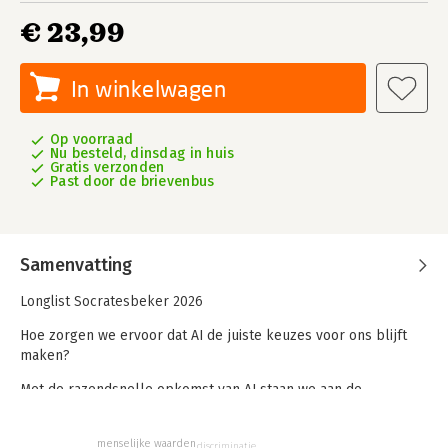
€ 23,99
In winkelwagen
Op voorraad
Nu besteld, dinsdag in huis
Gratis verzonden
Past door de brievenbus
Samenvatting
Longlist Socratesbeker 2026
Hoe zorgen we ervoor dat AI de juiste keuzes voor ons blijft
maken?
Met de razendsnelle opkomst van AI staan we aan de
vooravond van grote maatschappelijke veranderingen. AI is
steeds meer onderdeel van ons dagelijks leven, zichtbaar en
menselijke waarden
discriminatie