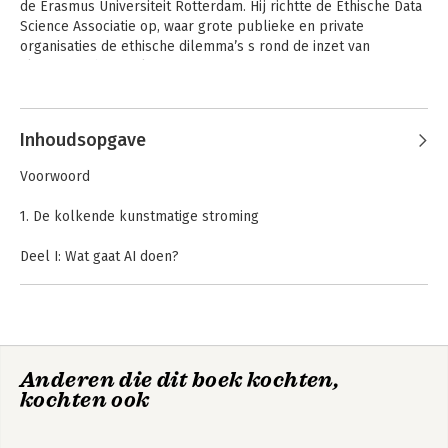
de Erasmus Universiteit Rotterdam. Hij richtte de Ethische Data 
Science Associatie op, waar grote publieke en private 
organisaties de ethische dilemma’s s rond de inzet van 
algoritmen bespreken.
Inhoudsopgave
Voorwoord
1. De kolkende kunstmatige stroming
Deel I: Wat gaat AI doen?
2. Welke problemen kan AI oplossen
3. Welke problemen kan AI niet oplossen?
4. Welke nieuwe problemen creëert AI?
Deel II: Wat betekent dat voor ons?
Anderen die dit boek kochten,
5. Het grotere plaatje: technische revoluties en
kochten ook
maatschappelijke verschuivingen
6. Gelijkheid in het het AI-tijdperk
7. Vrijheid in het AI-tijdperk