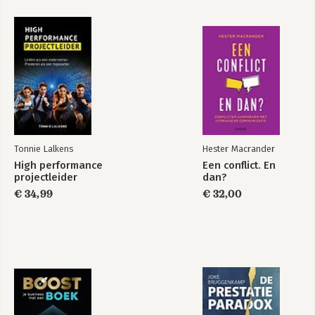
Heidi houdt ervan op om de toppen van 
haar kunnen te presteren en daagt 
zichzelf elke dag uit. Ze staat in het 
leven met een flinke dosis 
nieuwsgierigheid en is altijd 
geinteresseerd in het verhaal van de 
ander. Die eigenschap droeg eraan bij 
dat zij succesvol was als 
onderhandelaar. 

Tonnie Lalkens
Hester Macrander
High performance
Een conflict. En
Sinds 2015 maakt Heidi vanuit haar 
projectleider
dan?
ervaring als politieonderhandelaar op 
€ 34,99
krachtige wijze de vertaalslag naar het 
€ 32,00
bedrijfsleven, de overheid en het 
onderwijs. In die jaren heeft zij de '6 
Principes van effectief onderhandelen' 
uit haar boek ontwikkeld en uitgebreid 
toegepast en getoets. 