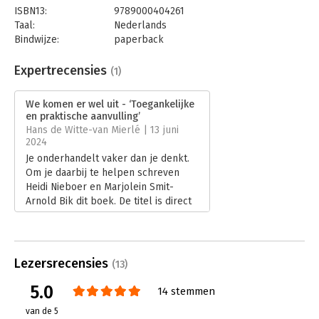
ISBN13:
9789000404261
Taal:
Nederlands
Bindwijze:
paperback
Aantal pagina's:
304
Uitgever:
Unieboek | Het Spectrum
Expertrecensies
(1)
Druk:
1
Verschijningsdatum:
4-6-2026
We komen er wel uit - ‘Toegankelijke
en praktische aanvulling’
Hoofdrubriek:
Persoonlijke effectiviteit
Hans de Witte-van Mierlé | 13 juni
2024
Je onderhandelt vaker dan je denkt.
Om je daarbij te helpen schreven
Heidi Nieboer en Marjolein Smit-
Arnold Bik dit boek. De titel is direct
een zin om te onthouden: ‘We komen
er wel uit’. De ondertitel is Leer
onderhandelen van een
politieonderhandelaar.
Lezersrecensies
(13)
Lees verder
5.0
14 stemmen
van de 5