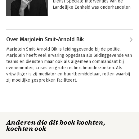
Dienst Speciale Interventies van de 
Landelijke Eenheid was onderhandelen 
met terrorisiten haar specialisme. Zij 
kwam onder meer in actie bij 
ontvoeringen in het buitenland. In de 
jaren ervoor werd zij al op oproepbasis 
ingezet bij gijzelingen, ontvoeringen, 
Over Marjolein Smit-Arnold Bik
gebarricadeerde verdachten en 
Marjolein Smit-Arnold Bik is leidinggevende bij de politie. 
pogingen tot zelfdoding in Nederland. 
Marjolein heeft veel ervaring opgedaan als leidinggevende van 
Dat combineerde zij met diverse 
teams en diensten maar ook als algemeen commandant bij 
leidinggevende functies bij de politie. 
evenementen, crises en grote rechercheonderzoeken. Als 
Ook is zij binnen de politie actief 
vrijwilliger is zij mediator en buurtbemiddelaar, rollen waarbij 
geweest als opleider, trainer en 
zij moeilijke gesprekken faciliteert.
gedragswetenschapper. In die rol 
trainde zij de geheime eenheden. 

Haar interesse in en professionaliteit op 
het gebied van politieonderhandelingen 
onderstreepte zij door in 2011 af te 
studeren aan de Charls Sturt University 
Anderen die dit boek kochten,
in Australie als Master of Arts in Police 
kochten ook
Negotiation. In Europa is zij de enige 
met deze titel. 
