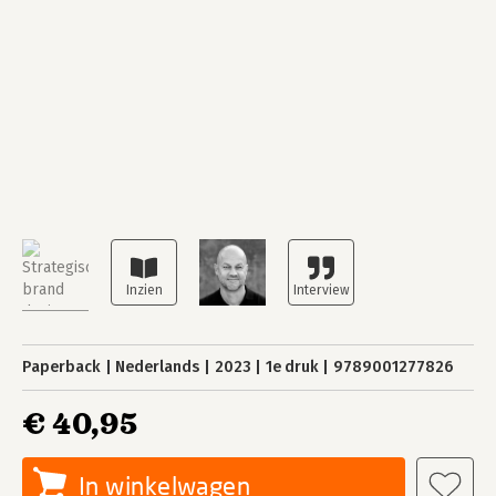
Paperback
Nederlands
2023
1e druk
9789001277826
€ 40,95
In winkelwagen