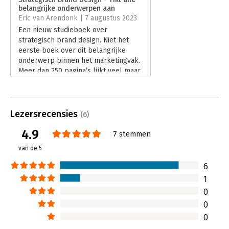
belangrijke onderwerpen aan
Hoofdrubriek:
Marketing
Eric van Arendonk | 7 augustus 2023
Een nieuw studieboek over
strategisch brand design. Niet het
eerste boek over dit belangrijke
onderwerp binnen het marketingvak.
Meer dan 250 pagina’s lijkt veel maar
ik kan je zeggen, voor dit onderwerp
valt het wel mee.
Lees verder
Lezersrecensies
(6)
4.9
7 stemmen
van de 5
6
1
0
0
0