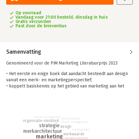
Op voorraad
Vandaag voor 21:00 besteld, dinsdag in huis
Gratis verzonden
Past door de brievenbus
Samenvatting
Genomineerd voor de PIM Marketing Literatuurprijs 2023
• Het eerste en enige boek dat aandacht besteedt aan design
vanuit een merk- en marketingperspectief;
• koppelt basiskennis op het gebied van marketing aan het
proces voor het ontwikkelen van design voor merken;
• met veel visuele voorbeelden van de top in hedendaags
brand design.
Strategisch brand design is een nieuw boek dat studenten en
brand management
merkonderzoek
organisatie-identiteit
professionals een helder overzicht biedt van de belangrijkste
brand management
strategie
design
stappen bij het ontwikkelen van design voor merken. Het
merkarchitectuur
merkloyaliteit
bestaat uit vier delen. Het begint met een heldere uitleg van
merkwaarde
marketing
designsysteem