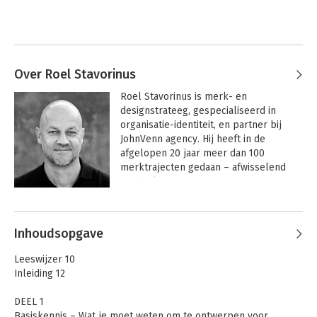
Over Roel Stavorinus
Roel Stavorinus is merk- en 
designstrateeg, gespecialiseerd in 
organisatie-identiteit, en partner bij 
JohnVenn agency. Hij heeft in de 
afgelopen 20 jaar meer dan 100 
merktrajecten gedaan – afwisselend 
aan de kant van organisaties 
(opdrachtgevers) en aan die van 
creatieve bureaus. Hij adviseert, traint 
en publiceert en is een kritische vriend 
Inhoudsopgave
voor de organisaties met hij werkt.

Leeswijzer 10
Roel werkte onder andere voor 
Inleiding 12
Nationale Opera & Ballet, Provincie 
Noord-Holland, Het Nationale Theater, 
DEEL 1
Centraal Museum, Kröller-Müller, KRO-
Basiskennis – Wat je moet weten om te ontwerpen voor