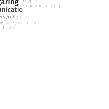
aring
koppen
ondernemerschap
nicatie
rsvrijheid
mobiele journalistiek
alistiek