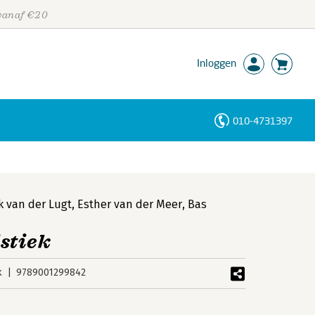
 vanaf €20
Inloggen
010-4731397
Personen
Trefwoorden
k van der Lugt
,
Esther van der Meer
,
Bas
stiek
k
9789001299842