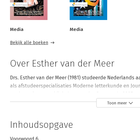
Media
Media
Bekijk alle boeken
Over Esther van der Meer
Drs. Esther van der Meer (1981) studeerde Nederlands aa
als afstudeerspecialisaties Moderne letterkunde en Journ
stadsverslaggever bij de Leeuwarder Courant. In 2005 m
van het Noorden. 

Toon meer
In 2014 werd ze, samen met een groep jonge verslaggev
Inhoudsopgave
Persprijs met de serie ‘Grensstreken’, een reeks multim
participerende journalistiek. Tussen 2014 en 2017 werkte z
Voorwoord 6