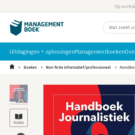
Op werkda
Uitdagingen + oplossingen
Managementboeken
Ove
Boeken
Non-fictie informatief/professioneel
Handboe