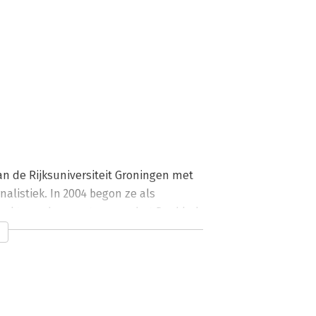
n de Rijksuniversiteit Groningen met 
alistiek. In 2004 begon ze als 
aakte ze de overstap naar het Dagblad 
ers, genomineerd voor de Groninger 
ediale verhalen in de vorm van 
e als docent journalistiek bij de 