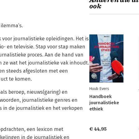
Anderen die di
ook
dilemma’s.
 voor journalistieke opleidingen. Het is
io- en televisie. Stap voor stap maken
urnalistieke proces. Aan de hand van
 ze wat het journalistieke vak inhoudt.
en steeds afgesloten met een
oduct te komen.
Huub Evers
als beroep, nieuws(garing) en
Handboek
twoorden, journalistieke genres en
journalistieke
 in de journalistiek en het verkopen
ethiek
pdrachten, een lexicon met
€ 44,95
kelingen in de journalistiek en