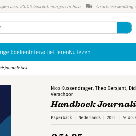
gen voor 23:00 besteld, morgen in huis
Gratis verzending
rige boeken
Interactief leren
Nu lezen
k Journalistiek
Nico Kussendrager
,
Theo Dersjant
,
Dic
Verschoor
Handboek Journali
Paperback
Nederlands
2022
7e dru