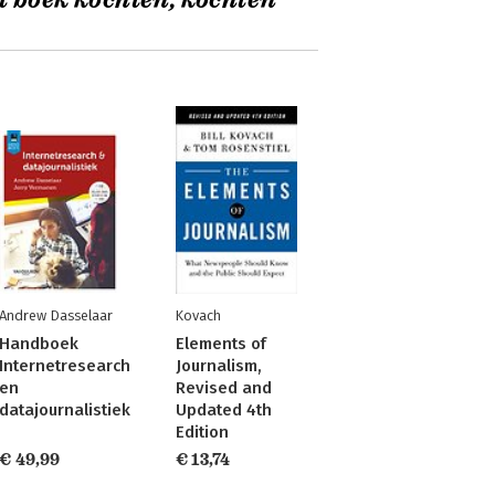
t boek kochten, kochten
Andrew Dasselaar
Kovach
Handboek
Elements of
Internetresearch
Journalism,
en
Revised and
datajournalistiek
Updated 4th
Edition
€ 49,99
€ 13,74