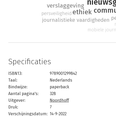
nieuwsg
verslaggeving
commu
ethiek
persveiligheid
pe
journalistieke vaardigheden
mobiele journ
Specificaties
ISBN13:
9789001299842
Taal:
Nederlands
Bindwijze:
paperback
Aantal pagina's:
328
Uitgever:
Noordhoff
Druk:
7
Verschijningsdatum:
14-9-2022