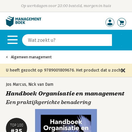
Op werkdagen voor 23:00 besteld, morgen in huis
Algemeen management
U heeft gezocht op 9789001809676. Het product dat u zocht
is niet meer in die editie leverbaar en is vervangen door de
Jos Marcus
,
Nick van Dam
Handboek Organisatie en management
onderstaande editie.
Een praktijkgerichte benadering
TOP 100
#35