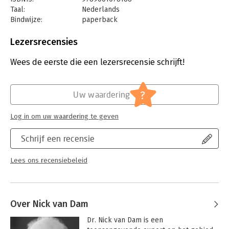
Management.
Taal:
Nederlands
Bindwijze:
paperback
Aantal pagina's:
712
Uitgever:
Noordhoff
Lezersrecensies
Druk:
10
Verschijningsdatum:
21-7-2023
Wees de eerste die een lezersrecensie schrijft!
Hoofdrubriek:
Algemeen management
?
Uw waardering
Log in om uw waardering te geven
Schrijf een recensie
Lees ons recensiebeleid
Over Nick van Dam
Dr. Nick van Dam is een 