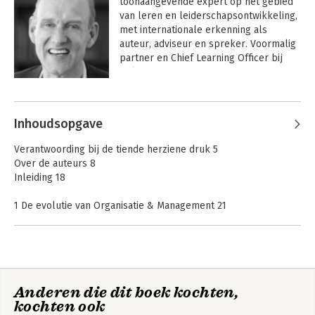
toonaangevende expert op het gebied 
van leren en leiderschapsontwikkeling, 
met internationale erkenning als 
auteur, adviseur en spreker. Voormalig 
partner en Chief Learning Officer bij 
Deloitte en McKinsey & Company, nu 
extern senior adviseur bij McKinsey & 
Andere boeken door Nick van Dam
Company. Hij vervult een rol als lid van 
het College van Bestuur van IE 
Inhoudsopgave
University Madrid, waar hij innovatie 
leidt, en is hoogleraar aan IE University 
Verantwoording bij de tiende herziene druk 5
Madrid en Nyenrode Business 
Over de auteurs 8
Universiteit.
Inleiding 18
1 De evolutie van Organisatie & Management 21
1.1 Inleiding 22
1.2 Ontstaan van het vakgebied 23
1.3 Ontwikkeling van handel en ontstaan van multinationale
ondernemingen 24
1.4 Denkrichtingen en persoonlijkheden 25
Wat AI niet kan
Handbook
Anderen die dit boek kochten,
1.5 Periode voor de industriële revolutie (400 v.Chr.–1900
Organisation and
kochten ook
n.Chr.) 27
Management