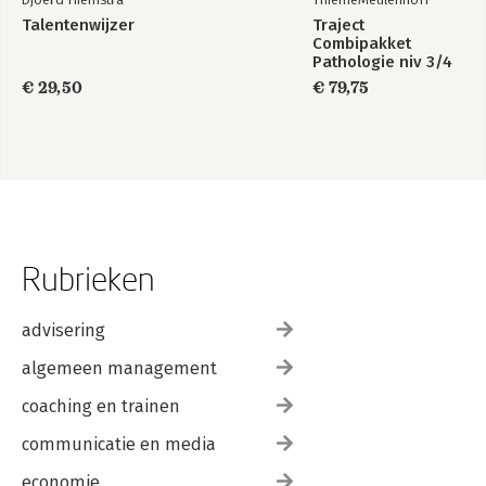
Talentenwijzer
Traject
Combipakket
Pathologie niv 3/4
boek en
€ 29,50
€ 79,75
verwerkingslicentie
5 jaar
Rubrieken
advisering
algemeen management
coaching en trainen
communicatie en media
economie