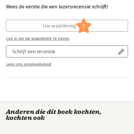
Verschijningsdatum:
16-7-2021
Wees de eerste die een lezersrecensie schrijft!
Hoofdrubriek:
Paramedisch
?
Uw waardering
Log in om uw waardering te geven
Schrijf een recensie
Lees ons recensiebeleid
Anderen die dit boek kochten,
kochten ook