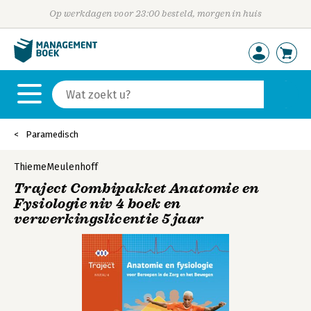
Op werkdagen voor 23:00 besteld, morgen in huis
Paramedisch
ThiemeMeulenhoff
Traject Combipakket Anatomie en
Fysiologie niv 4 boek en
verwerkingslicentie 5 jaar