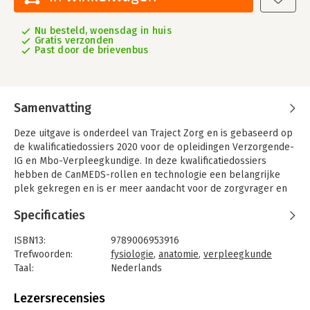
Nu besteld, woensdag in huis
Gratis verzonden
Past door de brievenbus
Samenvatting
Deze uitgave is onderdeel van Traject Zorg en is gebaseerd op
de kwalificatiedossiers 2020 voor de opleidingen Verzorgende-
IG en Mbo-Verpleegkundige. In deze kwalificatiedossiers
hebben de CanMEDS-rollen en technologie een belangrijke
plek gekregen en is er meer aandacht voor de zorgvrager en
zijn eigen regie en welzijn. Traject biedt actueel, modulair en
Specificaties
flexibel materiaal dat is ontwikkeld in samenwerking met
docenten en experts uit het werkveld.
ISBN13:
9789006953916
Trefwoorden:
fysiologie
,
anatomie
,
verpleegkunde
Taal:
Nederlands
Bindwijze:
paperback
Uitgever:
ThiemeMeulenhoff
Lezersrecensies
Druk:
1