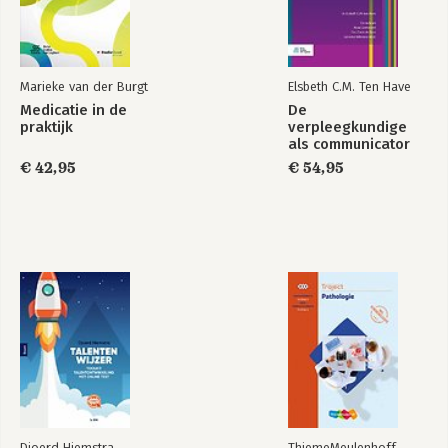
Marieke van der Burgt
Elsbeth C.M. Ten Have
Medicatie in de
De
praktijk
verpleegkundige
als communicator
€ 42,95
€ 54,95
Djoerd Hiemstra
ThiemeMeulenhoff