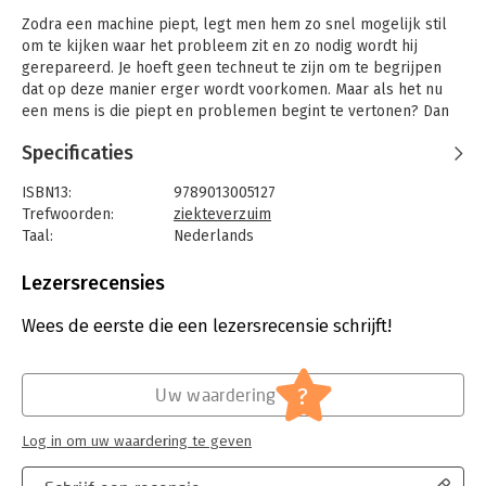
Zodra een machine piept, legt men hem zo snel mogelijk stil
om te kijken waar het probleem zit en zo nodig wordt hij
gerepareerd. Je hoeft geen techneut te zijn om te begrijpen
dat op deze manier erger wordt voorkomen. Maar als het nu
een mens is die piept en problemen begint te vertonen? Dan
ligt het in de praktijk vaak minder voor de hand om actie te
Specificaties
ondernemen. In de meeste gevallen wacht men tot het te laat
is en de werknemer zich ziek meldt. Dat is jammer, zowel voor
ISBN13:
9789013005127
de werknemer als voor het bedrijf waar hij werkt: verzuim kan
Trefwoorden:
ziekteverzuim
immers ernstige sociale en financiële consequenties hebben.
Taal:
Nederlands
Bedrijven hebben er dus alle belang bij om een goed verzuim-
Bindwijze:
ingenaaid
en reïntegratiebeleid te voeren.
Aantal pagina's:
95
Lezersrecensies
Door het stellen van een goede diagnose van de situatie, het
Uitgever:
Wolters Kluwer Nederland B.V.
hanteren van heldere en duidelijke regels voor alle
Hoofdrubriek:
Personeelsmanagement
Wees de eerste die een lezersrecensie schrijft!
betrokkenen en het beschikken over adequate ondersteuning,
Serie:
Themakatern Personeel, Organisatie &
is onnodig ziekteverzuim te voorkomen of te beperken.
Ontwikkeling
In dit boek behandelen professionals op het gebied van
?
Uw waardering
ziekteverzuimbeleid een aan tal belangrijke items. In het
onderdeel 'Thema's' komen de noodzaak en inhoud van een
Log in om uw waardering te geven
verzuimbeleid aan bod en staan de auteurs stil bij wettelijke
ontwikkelingen. Het onderdeel 'Tools' bevat praktische tips die