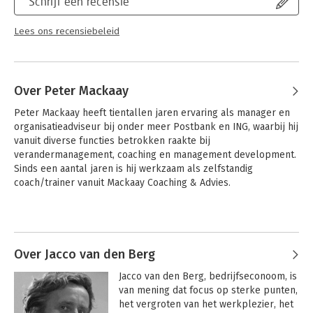
Schrijf een recensie
kunnen helpen om het verzuimbeleid van een bedrijf in de
praktijk te laten slagen. De auteurs richten zich onder meer op
Lees ons recensiebeleid
het kiezen van arbeidsvoorwaardelijke prikkels, externe
ondersteuning door de Arbo-dienst en het reïntegratiebedrijf
en het verzekeren van ziekte en arbeidsongeschiktheid. Het
derde en laatste onderdeel, 'Talks' bevat drie casestudies van
Over Peter Mackaay
organisaties die in de praktijk met verzuimbeleid omgaan en
getond wordt welke concrete maatregelen zij hebben
Peter Mackaay heeft tientallen jaren ervaring als manager en 
genomen om ziekteverzuim en arbeidsongeschiktheid te
organisatieadviseur bij onder meer Postbank en ING, waarbij hij 
beperken.
vanuit diverse functies betrokken raakte bij 
verandermanagement, coaching en management development. 
Sinds een aantal jaren is hij werkzaam als zelfstandig 
coach/trainer vanuit Mackaay Coaching & Advies.
Over Jacco van den Berg
Jacco van den Berg, bedrijfseconoom, is 
van mening dat focus op sterke punten, 
het vergroten van het werkplezier, het 