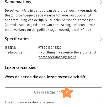
Samenvatting
De rol van HR is in de loop van de tijd behoorlijk veranderd.
Bestond de toegevoegde waarde tot voor kort vooral uit
ondersteuning van de lijn bij allerlei personeelsprocessen
(administratie, organiseren van een training, selecteren van
medewerkers en dergelijke) tegenwoordig dient HR ook
'partner in business' te zijn.
Specificaties
In het eerste boek uit deze serie, 'Samen in de modder! De rol
van HR bij veranderingsmanagement' gaan de auteurs dan ook
ISBN13:
9789013048520
in op de rol die HR kan hebben bij allerlei
Trefwoorden:
HRD (Human Resource Development)
,
veranderingsprocessen. Omdat het wel zo is dat HR haar
personeelsmanagement
toegevoegde waarde pas echt kan waarmaken als de primaire
Taal:
Nederlands
P&O-processen goed geregeld zijn, is het tweede boek uit
Bindwijze:
paperback
Lezersrecensies
deze reeks getiteld 'Huis op orde! De rol van HR bij praktisch
Aantal pagina's:
168
personeelsmanagement'.
Uitgever:
Wolters Kluwer Nederland B.V.
Wees de eerste die een lezersrecensie schrijft!
Druk:
1
Dit derde boek 'Ontwikkelingswerk! De rol van HR bij de
Hoofdrubriek:
Personeelsmanagement
ontwikkeling van mens en organisatie' gaat in op nog een
?
Uw waardering
aspect waar HR geacht wordt aan bij te dragen: een lerende
organisatie. Een lerende organisatie is continu bereid en in
Log in om uw waardering te geven
staat om tot verandering te komen. Dit wordt niet bereikt door