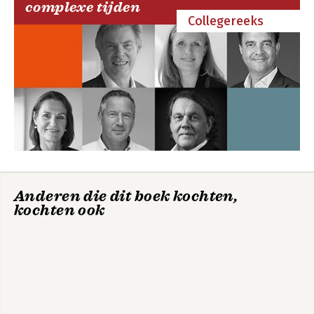
complexe tijden
Collegereeks
Handboek Werving
Het GROTE
en Selectie
gesprekkenboek
Bekijk alle boeken
Anderen die dit boek kochten,
kochten ook