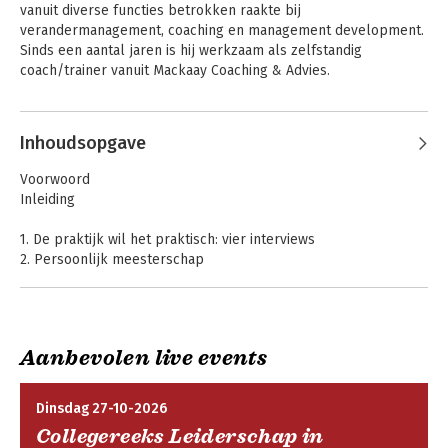
vanuit diverse functies betrokken raakte bij 
correctiegesprekken, et cetera) 
verandermanagement, coaching en management development. 
centraal staat. Over deze onderwerpen 
Sinds een aantal jaren is hij werkzaam als zelfstandig 
heeft hij e-learningsmodules, webinars 
coach/trainer vanuit Mackaay Coaching & Advies.
en podcasts ontwikkeld. Hij is specialist 
op het gebied van de ontwikkeling en 
implementatie van meer eigentijdse 
gesprekkenaanpakken (Het Nieuwe 
Inhoudsopgave
Beoordelen, Het Goede Gesprek) en is 
Het GROTE
Het Nieuwe
een veelgevraagd spreker over dit 
Voorwoord
gesprekkenboek
Beoordelen
onderwerp op congressen. Jacco is 
Inleiding
auteur van meer dan dertig boeken 
waaronder Het Prestatiemenu, 
1. De praktijk wil het praktisch: vier interviews
Handboek Werving en Selectie, Het 
2. Persoonlijk meesterschap
Coachingsalfabet, Overspoeld door 
3. Het geheel is meer dan de som der delen
schaarste, Professioneel coachen, POP 
4. Noodzakelijke ingrediënten
in Nederland en 
Ondernemersboegbeelden. Hij schrijft 
Over de auteurs
Aanbevolen live events
regelmatig artikelen voor PW. en 
plaatst blogs op zijn LinkedIn-profiel.
Dinsdag 27-10-2026
Collegereeks Leiderschap in