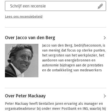
de structuren aan te passen ('harkjesdenken'), maar door het
Schrijf een recensie
denken en handelen van mensen te veranderen.
In 'Ontwikkelingswerk!' brengen HR-professionals praktisch
Lees ons recensiebeleid
toepasbare ideeën over het voetlicht die een lerende
organisatie mede kunnen realiseren. U vindt in dit boek tips,
tools, handvatten, aandachtspunten en praktische kaders voor
het bereiken van persoonlijk meesterschap, het effectief
Over Jacco van den Berg
werken in teams, het creëren van een gezamenlijke visie en
het organiseren van het leren. Onderwerpen als
Jacco van den Berg, bedrijfseconoom, is 
talentontwikkeling, managementsparring, het gebruik van
van mening dat focus op sterke punten, 
tests, meester-gezelrelaties, teamleren, visieontwikkeling en
het vergroten van het werkplezier, het 
technologische ondersteuning van het leren passeren de
aanboren van energiebronnen en 
revue.
autonomie bijdragen aan de prestaties 
en de ontwikkeling van medewerkers 
en de groei en bloei van organisaties.

Andere boeken door Jacco van den
Al bijna dertig jaar ondersteunt Van den 
Berg
Berg Training & Advies organisaties bij 
het ontwikkelen van hun 
Over Peter Mackaay
leidinggevenden waarbij het voeren van 
Peter Mackaay heeft tientallen jaren ervaring als manager en 
gesprekken (selectie-, ziekteverzuim-, 
organisatieadviseur bij onder meer Postbank en ING, waarbij hij 
beoordelings-, coachings-, 