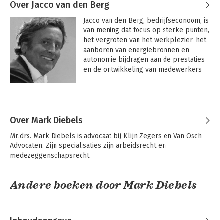
Over Jacco van den Berg
Jacco van den Berg, bedrijfseconoom, is 
van mening dat focus op sterke punten, 
het vergroten van het werkplezier, het 
aanboren van energiebronnen en 
autonomie bijdragen aan de prestaties 
en de ontwikkeling van medewerkers 
en de groei en bloei van organisaties.

Andere boeken door Jacco van den
Al bijna dertig jaar ondersteunt Van den 
Berg
Berg Training & Advies organisaties bij 
het ontwikkelen van hun 
Over Mark Diebels
leidinggevenden waarbij het voeren van 
Mr.drs. Mark Diebels is advocaat bij Klijn Zegers en Van Osch 
gesprekken (selectie-, ziekteverzuim-, 
Advocaten. Zijn specialisaties zijn arbeidsrecht en 
beoordelings-, coachings-, 
medezeggenschapsrecht.
correctiegesprekken, et cetera) 
centraal staat. Over deze onderwerpen 
heeft hij e-learningsmodules, webinars 
Andere boeken door Mark Diebels
en podcasts ontwikkeld. Hij is specialist 
op het gebied van de ontwikkeling en 
implementatie van meer eigentijdse 
gesprekkenaanpakken (Het Nieuwe 