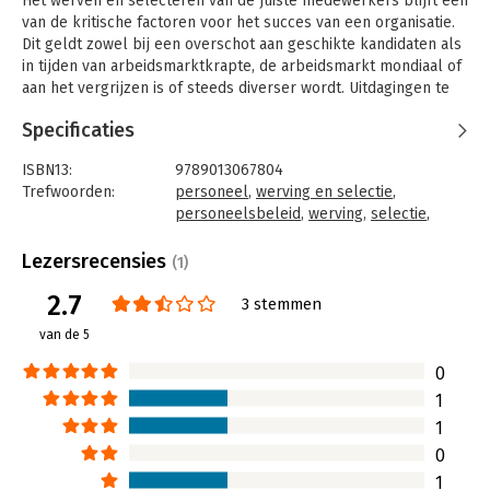
Het werven en selecteren van de juiste medewerkers blijft één
van de kritische factoren voor het succes van een organisatie.
Dit geldt zowel bij een overschot aan geschikte kandidaten als
in tijden van arbeidsmarktkrapte, de arbeidsmarkt mondiaal of
aan het vergrijzen is of steeds diverser wordt. Uitdagingen te
over! Verder is het kiezen van de meest geschikte kandidaat
Specificaties
geen sinecure. Want hoe ontmaskert u als selecteur (en met
welke selectiemethoden) jokkende sollicitanten zonder wet-
ISBN13:
9789013067804
en regelgeving te overtreden?
Trefwoorden:
personeel
,
werving en selectie
,
personeelsbeleid
,
werving
,
selectie
,
arbeidsmarkt
,
personeelsmanagement
Taal:
Nederlands
Lezersrecensies
(1)
Bindwijze:
paperback
2.7
Aantal pagina's:
101
3 stemmen
Uitgever:
VMN Media
van de 5
Druk:
1
Hoofdrubriek:
Personeelsmanagement
0
1
1
0
1