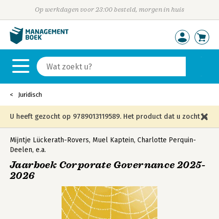
Op werkdagen voor 23:00 besteld, morgen in huis
Juridisch
U heeft gezocht op 9789013119589. Het product dat u zocht is
niet meer in die editie leverbaar en is vervangen door de
Mijntje Lückerath-Rovers
,
Muel Kaptein
,
Charlotte Perquin-
Deelen
,
e.a.
onderstaande editie.
Jaarboek Corporate Governance 2025-
2026