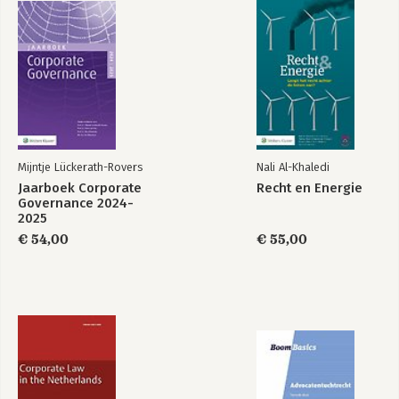
Erasmus Universiteit. Hij schreef ruim 
30 artikelen in internationale 
wetenschappelijke tijdschriften.
Waarom goede
Research
mensen soms de
Handbook on
verkeerde dingen
Organisational
doen
Integrity
Mijntje Lückerath-Rovers
Nali Al-Khaledi
Morele dilemma's
Jaarboek Corporate
Jaarboek Corporate
Recht en Energie
in de boardroom
Governance 2024-
Governance 2024-
2025
2025
€ 54,00
€ 55,00
Bekijk alle boeken
Waarom goede
Workplace Morality
mensen soms de