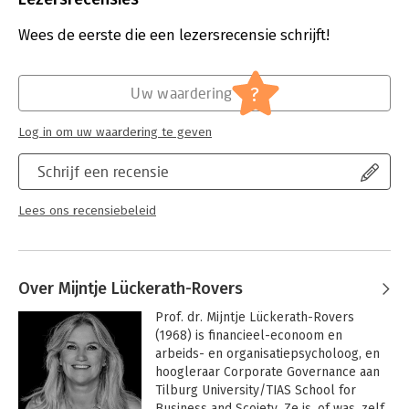
Druk:
1
verkrijgen zij verder inzicht te geven in de laatste
Verschijningsdatum:
19-11-2025
(internationale) ontwikkelingen.
Wees de eerste die een lezersrecensie schrijft!
Jaarboek Corporate Governance 2025-2026
:
Hoofdrubriek:
Juridisch
- Economische én maatschappelijke waardecreatie
Jongbloed:
Algemene beginselen van behoorlijk
?
Uw waardering
- CSRD en CSDDD
bestuur
- Psychologische aspecten in corporate governance
Log in om uw waardering te geven
- Sociale prijs van een kritische houding
- Non-verbale intelligentie
Schrijf een recensie
- Zorgvuldige integriteitsonderzoeken
- Intensiteit van discussie in de bestuurskamer
- Het optimale aantal bestuurders
Lees ons recensiebeleid
- De coöperatie als samenwerkingsvehikel
- Corporate opportunity
- Compliance als middel tegen ongewenst gedrag
- Soevereiniteit en autonomie binnen corporate governance
Over Mijntje Lückerath-Rovers
Prof. dr. Mijntje Lückerath-Rovers 
(1968) is financieel-econoom en 
arbeids- en organisatiepsycholoog, en 
hoogleraar Corporate Governance aan 
Tilburg University/TIAS School for 
Business and Scoiety. Ze is, of was, zelf 