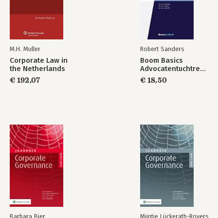
verkeerde dingen
doen
M.H. Muller
Robert Sanders
Bekijk alle boeken
Corporate Law in
Boom Basics
the Netherlands
Advocatentuchtrecht
€ 192,07
€ 18,50
Barbara Bier
Mijntje Lückerath-Rovers