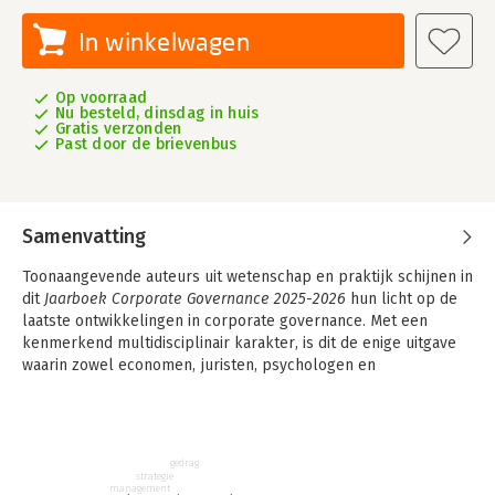
In winkelwagen
Op voorraad
Nu besteld, dinsdag in huis
Gratis verzonden
Past door de brievenbus
Samenvatting
Toonaangevende auteurs uit wetenschap en praktijk schijnen in
dit
Jaarboek Corporate Governance 2025-2026
hun licht op de
laatste ontwikkelingen in corporate governance. Met een
kenmerkend multidisciplinair karakter, is dit de enige uitgave
waarin zowel economen, juristen, psychologen en
ervaringsdeskundigen hun gezamenlijke visie geven op dit
vakgebied.
Het vakgebied rondom corporate governance staat in
gedrag
Nederland bepaald niet stil en vormt veelvuldig aanleiding tot
strategie
discussie. Wet- en regelgeving, verslaggevingsontwikkelingen,
management