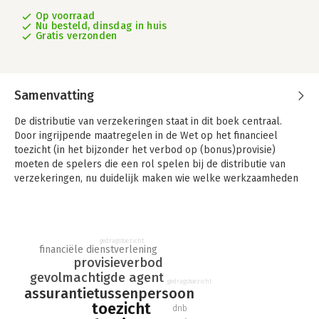
Op voorraad
Nu besteld, dinsdag in huis
Gratis verzonden
Samenvatting
De distributie van verzekeringen staat in dit boek centraal.
Door ingrijpende maatregelen in de Wet op het financieel
toezicht (in het bijzonder het verbod op (bonus)provisie)
moeten de spelers die een rol spelen bij de distributie van
verzekeringen, nu duidelijk maken wie welke werkzaamheden
voor wie verricht, op welke basis werkzaamheden worden
verricht en op welke wijze zij worden beloond.
Zicht op toezicht in de verzekeringssector geeft een overzicht
gedragstoezicht
van de rollen van de verschillende spelers op het veld van
financiële dienstverlening
distributie en doet dit zowel vanuit het publiekrecht (de Wet
provisieverbod
op het financieel toezicht) als het privaatrecht (het Burgerlijk
gevolmachtigde agent
gedragstoezicht
Wetboek). Aan de orde komen de begrippen 'aanbieden',
assurantietussenpersoon
'adviseren' en 'bemiddelen' en rolbeschrijvingen van de
toezicht
dnb
verzekeraar als direct writer, de gevolmachtigde agent, de