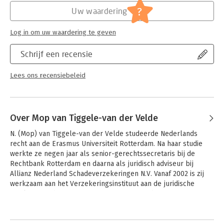
Serie:
Recht en Praktijk - Verzekeringsrecht
?
Uw waardering
Log in om uw waardering te geven
Schrijf een recensie
Lees ons recensiebeleid
Over Mop van Tiggele-van der Velde
N. (Mop) van Tiggele-van der Velde studeerde Nederlands 
recht aan de Erasmus Universiteit Rotterdam. Na haar studie 
werkte ze negen jaar als senior-gerechtssecretaris bij de 
Rechtbank Rotterdam en daarna als juridisch adviseur bij 
Allianz Nederland Schadeverzekeringen N.V. Vanaf 2002 is zij 
werkzaam aan het Verzekeringsinstituut aan de juridische 
faculteit van de Erasmus Universiteit Rotterdam. Vanaf 
september 2008 is zij tevens hoogleraar Verzekeringsrecht 
Andere boeken door Mop van
aan de Radboud Universiteit Nijmegen.