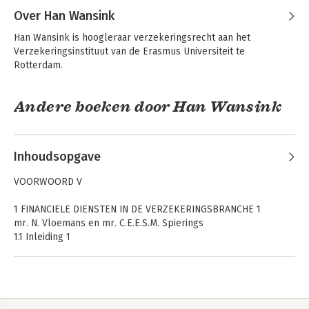
Tiggele-van der Velde
Over Han Wansink
Han Wansink is hoogleraar verzekeringsrecht aan het 
Verzekeringsinstituut van de Erasmus Universiteit te 
Rotterdam.
Andere boeken door Han Wansink
Inhoudsopgave
Asser 7-IX
Van haven en
VOORWOORD V
Verzekering
handel
1 FINANCIELE DIENSTEN IN DE VERZEKERINGSBRANCHE 1
mr. N. Vloemans en mr. C.E.E.S.M. Spierings
1.1 Inleiding 1
1.2 Het begrip ‘ADVISEREN’ 2
1.2.1 Uitoefening van een beroep of bedrijf 2
1.2.2 Aanbevelen van een of meer specifieke verzekeringen 4
De CAR-
De algemene
1.2.3 Bepaalde cliënt 5
verzekering
aansprakelijkheidsverzekering
1.2.4 Adviseur 6