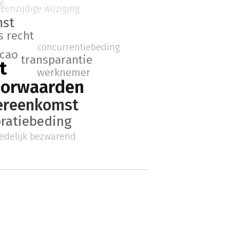
g
eenzijdige wijziging
mst
s recht
concurrentiebeding
cao
transparantie
t
werknemer
oorwaarden
ereenkomst
oratiebeding
edelijk bezwarend