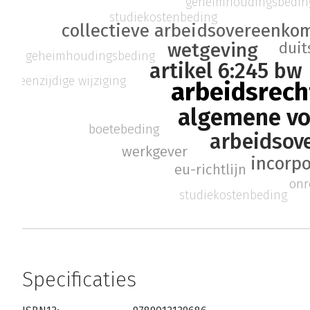
geheimhoudingsbedin
studiekostenbeding
collectieve arbeidsovereenko
duit
wetgeving
geheimhoudingsbeding
artikel 6:245 bw
eenzijdige wijziging
arbeidsrech
algemene v
boetebeding
arbeidsov
werkgever
incorp
eu-richtlijn
onr
studiekostenbeding
Specificaties