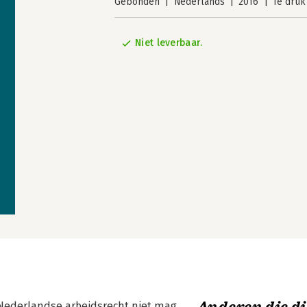
Gebonden
Nederlands
2016
1e druk
Niet leverbaar.
t Nederlandse arbeidsrecht niet mag