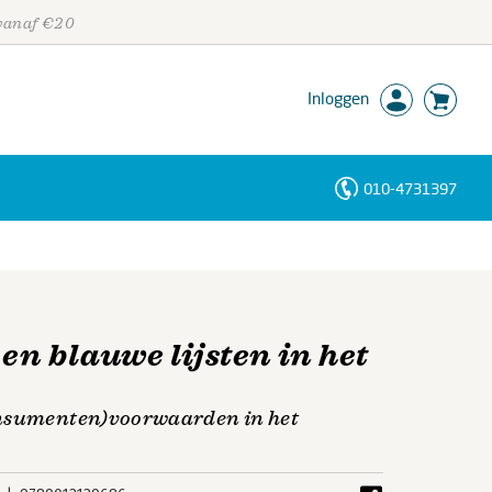
 vanaf €20
Inloggen
010-4731397
Personen
Trefwoorden
en blauwe lijsten in het
onsumenten)voorwaarden in het