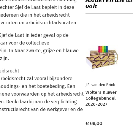
Anderen die di
ook
hter Sjef de Laat bepleit in deze
iedereen die in het arbeidsrecht
dvocaten en arbeidsrechtadvocaten.
f de Laat in ieder geval op de
ar voor de collectieve
jn. In Naar zwarte, grijze en blauwe
zijn.
eidsrecht
beidsrecht zal vooral bijzondere
J.E. van den Brink
houdings- en het boetebeding. Een
Wolters Kluwer
gemene voorwaarden op het arbeidsrecht
Collegebundel
n. Denk daarbij aan de verplichting
2026-2027
nstructierecht van de werkgever en de
€ 66,00