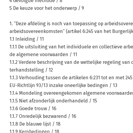
4 Gevolgde methode / 8
5 De keuze voor het onderwerp / 9
1. “Deze afdeling is noch van toepassing op arbeidsover
arbeidsovereenkomsten” (artikel 6:245 van het Burgerlijk
1.1 Inleiding / 11
1.1.1 De uitsluiting van het individuele en collectieve ar
de algemene voorwaarden / 11
1.1.2 Verdere beschrijving van de wettelijke regeling va
terhandstelling / 12
1.1.3 Verhouding tussen de artikelen 6:231 tot en met 24
EU-Richtlijn 93/13 inzake oneerlijke bedingen / 13
1.1.4 Mondeling overeengekomen algemene voorwaarden
1.1.5 Niet afzonderlijk onderhandeld / 15
1.1.6 Goede trouw / 16
1.1.7 Onredelijk bezwarend / 16
1.1.8 De blauwe lijst / 18
1.1.9 Kernbedingen / 18