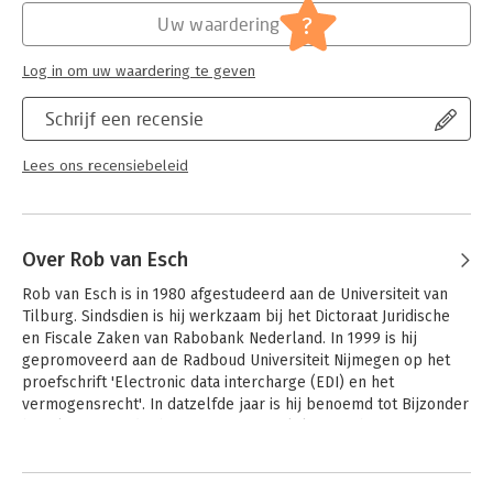
elektronisch betalingsverkeer in zijn/haar praktijk. Advocaten,
Jongbloed:
Betalingsverkeer, wissel- en
?
Uw waardering
bedrijfsjuristen van betaaldienstverleners, leden van de
chequerecht
rechterlijke macht en financiële toezichthouders doen dan ook
Serie:
Recht en Praktijk - Compleet
Log in om uw waardering te geven
hun voordeel met dit complete en actuele overzicht.
Schrijf een recensie
Lees ons recensiebeleid
Over Rob van Esch
Rob van Esch is in 1980 afgestudeerd aan de Universiteit van 
Tilburg. Sindsdien is hij werkzaam bij het Dictoraat Juridische 
en Fiscale Zaken van Rabobank Nederland. In 1999 is hij 
gepromoveerd aan de Radboud Universiteit Nijmegen op het 
proefschrift 'Electronic data intercharge (EDI) en het 
vermogensrecht'. In datzelfde jaar is hij benoemd tot Bijzonder 
hoogleraar 'juridische aspecten van elektronische 
gegevensuitwisseling' aan de Universiteit Leiden. Tevens is hij 
verbonden als adviseur aan het advocatenkantoor NautaDutilh.