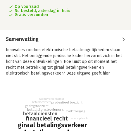
Op voorraad
Nu besteld, zaterdag in huis
Gratis verzonden
Samenvatting
Innovaties rondom elektronische betaalmogelijkheden staan
niet stil. Het omliggende juridische kader hervormt zich in het
licht van deze ontwikkelingen. Hoe luidt op dit moment het
recht met betrekking tot giraal betalingsverkeer en
elektronisch betalingsverkeer? Deze uitgave geeft hier
uitgebreid antwoord op. Zo blijft u op de hoogte van alle
actuele publiekrechtelijke en privaatrechtelijke aspecten.
Als deskundige op fiscaal, juridisch, financieel vlak kunt u te
raamovereenkomst
maken krijgen met het recht met betrekking tot het giraal of
betaalopdracht
prudentieel toezicht
gedragstoezicht
elektronisch betalingsverkeer. Giraal betalingsverkeer
betaaldienstverleners
markttoegang
Elektronisch betalingsverkeer licht verschillende aspecten
betaaldiensten
financieel recht
van dit recht toe. In logische volgorde neemt de auteur u mee
betaalopdracht
giraal betalingsverkeer
langs alle publiekrechtelijke en privaatrechtelijke aspecten
van giraal betalingsverkeer, mede in het licht van de herziene