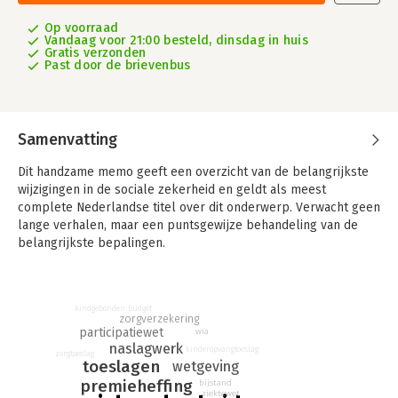
Op voorraad
Vandaag voor 21:00 besteld, dinsdag in huis
Gratis verzonden
Past door de brievenbus
Samenvatting
Dit handzame memo geeft een overzicht van de belangrijkste
wijzigingen in de sociale zekerheid en geldt als meest
complete Nederlandse titel over dit onderwerp. Verwacht geen
lange verhalen, maar een puntsgewijze behandeling van de
belangrijkste bepalingen.
Sociaal Memo januari 2026
bevat de voornaamste feitelijke
gegevens en ‘spelregels’ die regelmatig nodig zijn in de
dagelijkse praktijk van de deskundige op het gebied van de
kindgebonden budget
zorgverzekering
sociale zekerheid in Nederland. Aan bod komen onder andere
participatiewet
wia
premieheffing, volks- en werknemersverzekeringen,
naslagwerk
kinderopvangtoeslag
zorgtoeslag
toeslagen, minimumloon, Wet arbeid en zorg, WMO en
toeslagen
wetgeving
Jeugdwet. De tabellen in Sociaal Memo bevatten gegevens
premieheffing
bijstand
ziektewet
over het huidige jaar en de drie voorafgaande jaren. In de