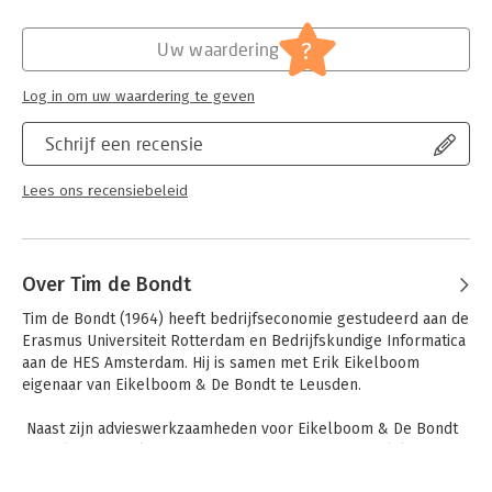
- Aanpassing loonkostenvoordeel arbeidsgehandicapte
Hoofdrubriek:
Juridisch
werknemer en doelgroep banenafspraak
Jongbloed:
Sociale verzekeringen en -voorzieningen
?
Uw waardering
- Verlaging van leeftijdsgrens voor huurtoeslag
- Algemeen; [stelselherziening;
- Afschaffing van voorwaarde voor huurtoeslag dat huur niet
beroepswet; buitenland]
meer mag zijn dan een bepaald bedrag
Log in om uw waardering te geven
Serie:
Sociaal memo
- Verlenging van aanvraagtermijn voor aanvullende
compensatie voor werkelijke schade en aanvullende O/GS-
Schrijf een recensie
tegemoetkoming voor aanvragers van kinderopvangtoeslag
- Inwerkingtreding van diverse bepalingen van de Wet
Lees ons recensiebeleid
Participatiewet in Balans
- Aanpassing van doelgroep loonkostensubsidie in
Participatiewet
- Bevriezing verplicht eigen risico zorgverzekering op € 385
Over Tim de Bondt
- Alle actuele cijfers over uitkeringsbedragen, daglonen,
premies, kortingen, etc. per 1 januari 2026.
Tim de Bondt (1964) heeft bedrijfseconomie gestudeerd aan de 
Erasmus Universiteit Rotterdam en Bedrijfskundige Informatica 
aan de HES Amsterdam. Hij is samen met Erik Eikelboom 
eigenaar van Eikelboom & De Bondt te Leusden.

 Naast zijn advieswerkzaamheden voor Eikelboom & De Bondt 
Fiscaal Financieel Adviseurs BV is Tim verantwoordelijk voor de 
(hoofd-/eind)redactie van diverse gedrukte en elektronische 