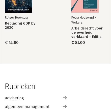
Rutger Hoekstra
Petra Hogewind -
Wolters
Replacing GDP by
2030
Arbeidsrecht voor
de overheid
verklaard - Editie
Rijk 2025/2
€ 41,80
€ 81,00
Rubrieken
advisering
algemeen management