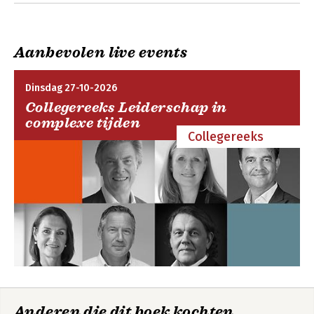
uitgaven over belastingen, toeslagen, werk, inkomen en sociale 
zekerheid. De uitgaven worden door Eikelboom & De Bondt 
Auteurs BV verzorgd voor toonaangevende uitgevers zoals 
Boom. Ook is Tim actief betrokken bij de software die door 
Aanbevolen live events
Eikelboom & De Bondt IT Services BV wordt ontwikkeld.
Dinsdag 27-10-2026
Collegereeks Leiderschap in
complexe tijden
Collegereeks
Anderen die dit boek kochten,