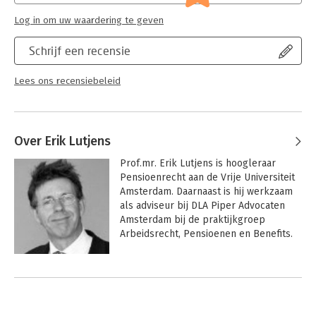
inzicht in de complexe pensioenwet- en regelgeving, inclusief
spaarfondsenwet); lijfrente
Log in om uw waardering te geven
recente hervormingen en fiscale kaders. Met InView Essential
Serie:
Pensioenwetgeving
hebben gebruikers direct toegang tot actuele wetgeving,
Schrijf een recensie
relevante jurisprudentie en praktische toelichtingen.
Pensioenwetgeving in het kort:
Lees ons recensiebeleid
Kernprincipes van de Pensioenwet
Fiscale en juridische aspecten
Overzicht van de rol van toezichthouders
Over Erik Lutjens
Actuele informatie over recente en aankomende
veranderingen in de pensioenwetgeving
Prof.mr. Erik Lutjens is hoogleraar 
Praktische toepassingen en jurisprudentie
Pensioenrecht aan de Vrije Universiteit 
Amsterdam. Daarnaast is hij werkzaam 
als adviseur bij DLA Piper Advocaten 
Amsterdam bij de praktijkgroep 
Arbeidsrecht, Pensioenen en Benefits.

 Tevens is hij hoofdredacteur van het 
Andere boeken door Erik Lutjens
tijdschrift Pensioen & Praktijk en 
schrijft hij artikelen voor het Tijdschrift 
voor Pensioenvraagstukken.