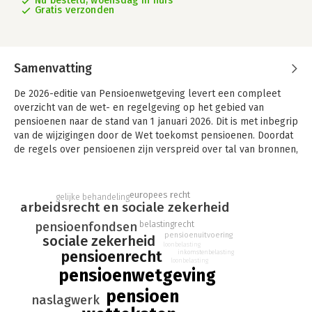
Nu besteld, woensdag in huis
Gratis verzonden
Samenvatting
De 2026-editie van Pensioenwetgeving levert een compleet
overzicht van de wet- en regelgeving op het gebied van
pensioenen naar de stand van 1 januari 2026. Dit is met inbegrip
van de wijzigingen door de Wet toekomst pensioenen. Doordat
de regels over pensioenen zijn verspreid over tal van bronnen,
is het niet altijd gemakkelijk de actuele stand van zaken te
overzien. Deze bundel brengt overzicht in deze uiteenlopende
informatiebronnen en biedt hiermee een doeltreffend houvast
europees recht
gelijke behandeling
voor iedereen die voor studie of in de beroepspraktijk met het
arbeidsrecht en sociale zekerheid
pensioenrecht in aanraking komt.
belastingrecht
pensioenfondsen
pensioenuitvoering
sociale zekerheid
De kern van Pensioenwetgeving bestaat uit de centrale
loonbelasting
pensioenrecht
inkomstenbelasting
pensioenwetten, met name de Pensioenwet en de Wet
loonbelasting
verplichte deelneming in een bedrijfstakpensioenfonds.
pensioenwetgeving
Uiteraard zijn ook de belangrijkste uitvoeringsbesluiten op
pensioen
basis van deze wetten opgenomen.
naslagwerk