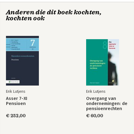
Anderen die dit boek kochten,
kochten ook
Asser 7-XI
Overgang van
Pensioen
ondernemingen: de
pensioenrechten
Erik Lutjens
Erik Lutjens
Bekijk alle boeken
Asser 7-XI
Overgang van
Pensioen
ondernemingen: de
pensioenrechten
€ 252,00
€ 60,00