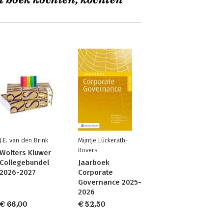
t boek kochten, kochten
J.E. van den Brink
Mijntje Lückerath-
Rovers
Wolters Kluwer
Collegebundel
Jaarboek
2026-2027
Corporate
Governance 2025-
2026
€ 66,00
€ 52,50