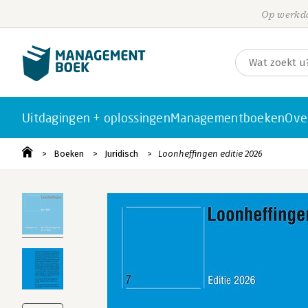
Op werkda
Uitdagingen + oplossingen
Managementboeken
Ove
Boeken
Juridisch
Loonheffingen editie 2026