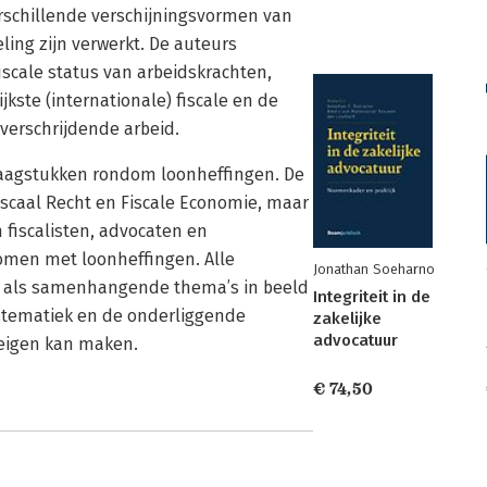
erschillende verschijningsvormen van
ling zijn verwerkt. De auteurs
iscale status van arbeidskrachten,
jkste (internationale) fiscale en de
overschrijdende arbeid.
raagstukken rondom loonheffingen. De
Fiscaal Recht en Fiscale Economie, maar
n fiscalisten, advocaten en
omen met loonheffingen. Alle
Jonathan Soeharno
en als samenhangende thema’s in beeld
Integriteit in de
ystematiek en de onderliggende
zakelijke
advocatuur
 eigen kan maken.
€ 74,50