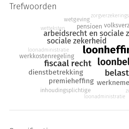
Trefwoorden
zorgverzekering
wetgeving
volksver
pensioen
wetteksten
arbeidsrecht en sociale 
sociale zekerheid
loonheff
loonadministratie
werkkostenregeling
loonbe
fiscaal recht
belas
dienstbetrekking
premieheffing
werkneme
inhoudingsplichtige
z
loonadministratie