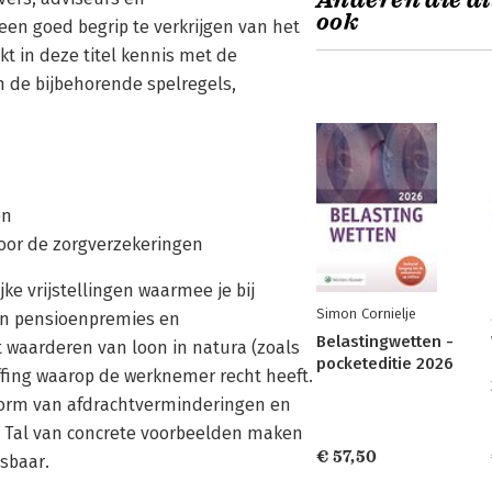
Anderen die di
ook
en goed begrip te verkrijgen van het
t in deze titel kennis met de
 de bijbehorende spelregels,
en
voor de zorgverzekeringen
jke vrijstellingen waarmee je bij
Simon Cornielje
aan pensioenpremies en
Belastingwetten -
 waarderen van loon in natura (zoals
pocketeditie 2026
fing waarop de werknemer recht heeft.
vorm van afdrachtverminderingen en
 Tal van concrete voorbeelden maken
€ 57,50
sbaar.