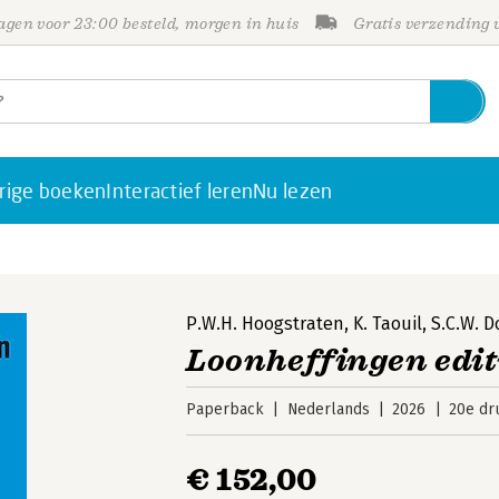
gen voor 23:00 besteld, morgen in huis
Gratis verzending
rige boeken
Interactief leren
Nu lezen
P.W.H. Hoogstraten
,
K. Taouil
,
S.C.W. 
Loonheffingen edit
Paperback
Nederlands
2026
20e dr
€ 152,00