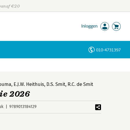
 vanaf €20
Inloggen
010-4731397
Personen
Trefwoorden
Douma
,
E.J.W. Heithuis
,
D.S. Smit
,
R.C. de Smit
ie 2026
uk
9789013184129