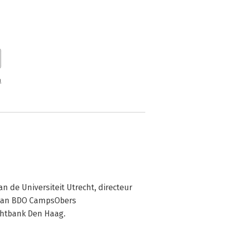
n
an de Universiteit Utrecht, directeur 
 van BDO CampsObers 
chtbank Den Haag.
