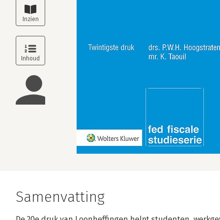
Samenvatting
De 20e druk van Loonheffingen helpt studenten, werkge