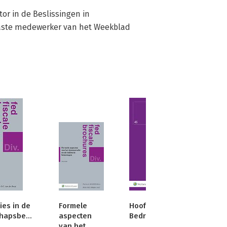
or in de Beslissingen in 
aste medewerker van het Weekblad 
ies in de
Formele
Hoofdzaken
hapsbelasting
aspecten
Bedrijfsopvolging
van het