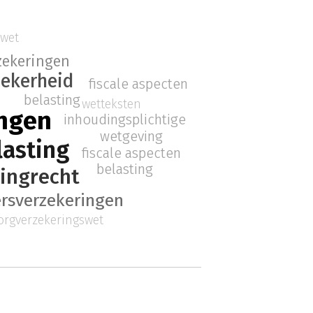
swet
zekeringen
zekerheid
fiscale aspecten
belasting
wetteksten
ingen
inhoudingsplichtige
wetgeving
lasting
fiscale aspecten
belasting
tingrecht
rsverzekeringen
orgverzekeringswet