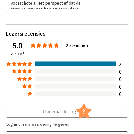
is en op welke manier u die kunt verbeteren.
voorschotelt. Het perspectief dat de
auteurs van 'Met kop en schouders'
bieden is verfrissend en origineel:
diverse perceptiefactoren van de
klant.
Lezersrecensies
Lees verder
5.0
2 stemmen
van de 5
2
0
0
0
0
?
Uw waardering
Log in om uw waardering te geven