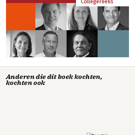
Collegereeks
10. Maar het gaat toch niet stuk (Onderhoud)
11. Bij ons moet u zijn (Communicatie)
12 En dan begint het pas
Over de auteurs
Literatuurlijst
Register
Anderen die dit boek kochten,
kochten ook