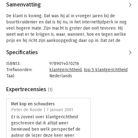
Samenvatting
De klant is koning. Dat was hij al in vroeger jaren bij de
buurtkruidenier en dat is hij nu, in het internettijdperk in nog
veel hogere mate. Zijn macht is groter dan ooit tevoren. Hij
weet wat er te krijgen is, waar, wanneer, hoe en tegen welke
prijs en hij richt zijn aankoopgedrag daar op in. Dat zet de
concurrentie tussen leveranciers op scherp. De onderlinge
Specificaties
verschillen zijn vaak klein en de strijd om de gunst van de
klant gaat om millimeters. Wie die millimeters pakt, wint.
ISBN13:
9789014070216
Daarover gaat dit boek.
Trefwoorden:
klantgerichtheid
,
top 5 klantgerichtheid
Waarom vindt de klant het ene bedrijf beter dan het andere?
Taal:
Nederlands
En hoe kunnen we dat beïnvloeden? Om daar grip op te
Bindwijze:
gebonden
krijgen hebben de auteurs een onderverdeling gemaakt in elf
Aantal pagina's:
149
Expertrecensies
(1)
perceptiefactoren. Dat zijn elf gebieden waarop de klant met
Uitgever:
Wolters Kluwer Nederland B.V.
een bedrijf in contact treedt: bereikbaarheid, herkenning,
Hoofdrubriek:
Marketing
gastheerschap, advies, kunnen beloven, prijs, formele
Met kop en schouders
afhandeling, levering, support, onderhoud en communicatie.
Peter de Roode | 7 januari 2001
Elk van deze factoren komt in een apart hoofdstuk aan de
Er is zoveel over klantgerichtheid
orde, waarin uiteen wordt gezet wat de rol is van die factor en
geschreven dat ik altijd weer
hoe deze op een hoger niveau kan worden gebracht. Tezamen
benieuwd ben welk perspectief de
laten zij zien hoe de beeldvorming van de klant over uw bedrijf
auteur de lezer deze keer weer