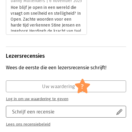
Danny Mullenders | 6 november 2025
Hoe blijf je open in een wereld die
vraagt om snelheid en stelligheid? In
Open. Zachte woorden voor een
harde tijd verkennen Stine Jensen en
Ingeborg Herdingh de kracht van taal,
aandacht en verbinding in turbulente
tijden. In zijn recensie reflecteert
Danny Mullenders op de waarde van
zacht spreken in een harde wereld.
Lezersrecensies
Lees verder
Wees de eerste die een lezersrecensie schrijft!
?
Uw waardering
Log in om uw waardering te geven
Schrijf een recensie
Lees ons recensiebeleid