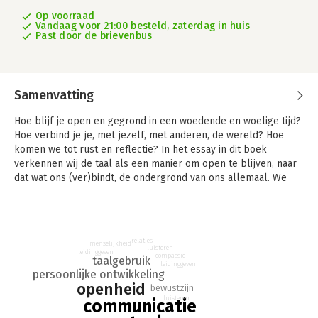
Op voorraad
Vandaag voor 21:00 besteld, zaterdag in huis
Past door de brievenbus
Samenvatting
Hoe blijf je open en gegrond in een woedende en woelige tijd?
Hoe verbind je je, met jezelf, met anderen, de wereld? Hoe
komen we tot rust en reflectie? In het essay in dit boek
verkennen wij de taal als een manier om open te blijven, naar
dat wat ons (ver)bindt, de ondergrond van ons allemaal. We
stoffen woorden af, dompelen ons er in onder en vieren de
taal. Van verzorgende woorden tot vrolijke woorden, en van
compassievolle woorden tot verbindende woorden. We
nodigen je uit om mee te gaan in die verkenning en je te laten
relaties
menselijkheid
inspireren.
luisteren
leidinggeven
compassie
taalgebruik
leidinggeven
persoonlijke ontwikkeling
openheid
bewustzijn
luisteren
communicatie