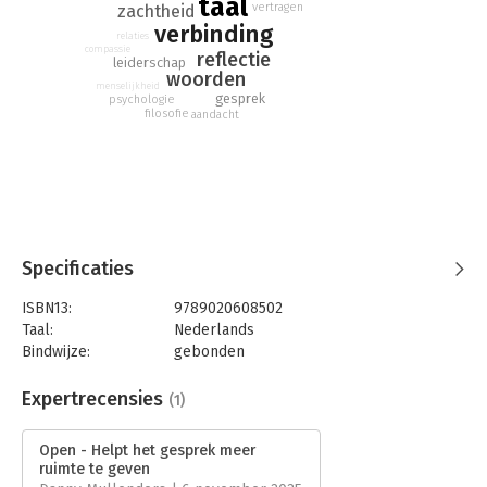
taal
vertragen
zachtheid
verbinding
relaties
compassie
reflectie
leiderschap
woorden
menselijkheid
gesprek
psychologie
filosofie
aandacht
Specificaties
ISBN13:
9789020608502
Taal:
Nederlands
Bindwijze:
gebonden
Aantal pagina's:
144
Uitgever:
Uitgeverij Kluitman Alkmaar B.V.
Expertrecensies
(1)
Druk:
1
Verschijningsdatum:
8-9-2025
Open - Helpt het gesprek meer
ruimte te geven
Hoofdrubriek:
Filosofie