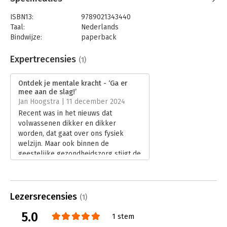
ISBN13:
9789021343440
Taal:
Nederlands
Bindwijze:
paperback
Aantal pagina's:
272
Uitgever:
Alfabet uitgevers
Expertrecensies
(1)
Druk:
1
Verschijningsdatum:
8-10-2024
Ontdek je mentale kracht - ‘Ga er
mee aan de slag!’
Hoofdrubriek:
Persoonlijke effectiviteit
,
Psychologie
Jan Hoogstra | 11 december 2024
Recent was in het nieuws dat
volwassenen dikker en dikker
worden, dat gaat over ons fysiek
welzijn. Maar ook binnen de
geestelijke gezondheidszorg stijgt de
vraag, mensen hebben mentale
problemen en zoeken
ondersteuning. Je mentale kracht
vergroten zou al een ontlasting van
Lezersrecensies
(1)
de GGZ betekenen. Michael
5.0
Kortekaas zet in ‘Ontdek je mentale
1 stem
kracht’ zijn verkregen inzichten op