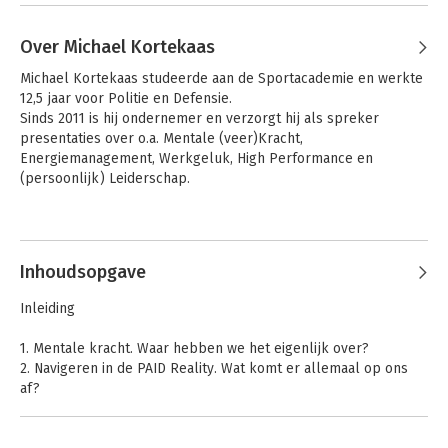
Over Michael Kortekaas
Michael Kortekaas studeerde aan de Sportacademie en werkte 
12,5 jaar voor Politie en Defensie. 

Sinds 2011 is hij ondernemer en verzorgt hij als spreker 
presentaties over o.a. Mentale (veer)Kracht, 
Energiemanagement, Werkgeluk, High Performance en 
(persoonlijk) Leiderschap. 
Andere boeken door Michael
Kortekaas
Inhoudsopgave
Inleiding
1. Mentale kracht. Waar hebben we het eigenlijk over?
2. Navigeren in de PAID Reality. Wat komt er allemaal op ons
af?
3. De juiste doelen stellen en keuzes maken. Het geheim van
gezond presteren