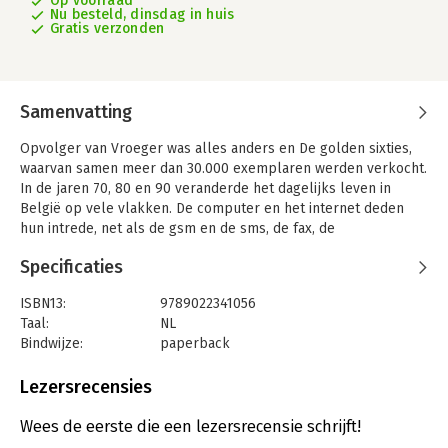
Op voorraad
Nu besteld, dinsdag in huis
Gratis verzonden
Samenvatting
Opvolger van Vroeger was alles anders en De golden sixties,
waarvan samen meer dan 30.000 exemplaren werden verkocht.
In de jaren 70, 80 en 90 veranderde het dagelijks leven in
België op vele vlakken. De computer en het internet deden
hun intrede, net als de gsm en de sms, de fax, de
videorecorder, teletekst, cassette- en cdspelers en de
Specificaties
microgolfoven. Er kwamen geldautomaten in het straatbeeld
en betaalkaarten in onze portefeuille. We zagen
ISBN13:
9789022341056
discountsupermarkten, fastfoodketens en Zweedse
Taal:
NL
meubelwinkels opduiken. We begonnen ons afval te sorteren.
Bindwijze:
paperback
Het dragen van de gordel in de auto werd verplicht, en we
Aantal pagina's:
320
reden ons vast in dagelijkse files. Op tv verschenen nieuwe
Uitgever:
Manteau
Lezersrecensies
zenders, in de zetel lag nu een afstandsbediening.
Druk:
1
Historicus en schrijver Korneel De Rynck vertelt hoe het
Verschijningsdatum:
18-11-2024
Wees de eerste die een lezersrecensie schrijft!
gewone leven veranderde tussen 1973, het einde van de