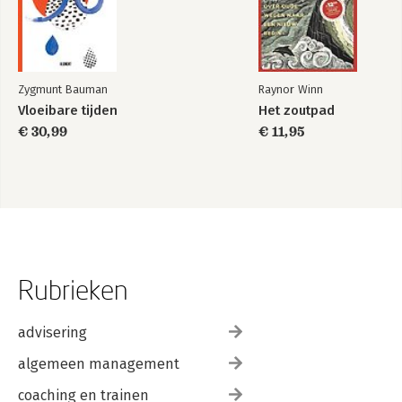
Dankwoord
Over de auteur
Zygmunt Bauman
Raynor Winn
Vloeibare tijden
Het zoutpad
€ 30,99
€ 11,95
Rubrieken
advisering
algemeen management
coaching en trainen