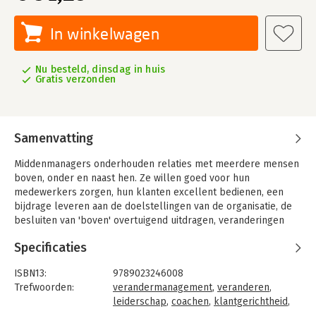
In winkelwagen
Nu besteld, dinsdag in huis
Gratis verzonden
Samenvatting
Middenmanagers onderhouden relaties met meerdere mensen
boven, onder en naast hen. Ze willen goed voor hun
medewerkers zorgen, hun klanten excellent bedienen, een
bijdrage leveren aan de doelstellingen van de organisatie, de
besluiten van 'boven' overtuigend uitdragen, veranderingen
realiseren, opbouwend samenwerken met hun collega-
Specificaties
middenmanagers en tegelijk zorgen dat ze zelf plezier houden
in het werk, zich persoonlijk ontwikkelen, carrière maken en
ISBN13:
9789023246008
zich niet over de kop werken. Soms wijzen al die belangen in
Trefwoorden:
verandermanagement
,
veranderen
,
dezelfde richting, vaak niet. Veel middenmanagers zal dan ook
leiderschap
,
coachen
,
klantgerichtheid
,
regelmatig het gevoel bekruipen dat ze moeten 'jongleren
professional
,
motivatie
,
middle