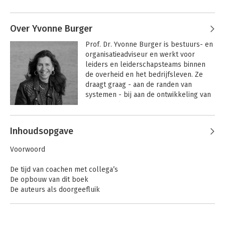
Andere boeken door Erik de Haan
publiceerde ruim tweehonderd 
artikelen en zestien boeken op basis 
van zijn expertise als 
Over Yvonne Burger
organisatieadviseur, therapeut en 
Prof. Dr. Yvonne Burger is bestuurs- en 
executive coach.
organisatieadviseur en werkt voor 
leiders en leiderschapsteams binnen 
de overheid en het bedrijfsleven. Ze 
draagt graag - aan de randen van 
systemen - bij aan de ontwikkeling van 
samenwerking die nodig is om 
maatschappelijke opgaven te 
Andere boeken door Yvonne Burger
realiseren. Ze is als decaan verbonden 
Inhoudsopgave
aan het leernetwerk van de NSOB. Ook 
De essentie van
Supervisie
coaching
is ze toezichthouder, op dit moment o.a. 
Voorwoord
bij Hogeschool Leiden. En daarnaast 
buitengewoon raadslid bij de 
De tijd van coachen met collega’s
Onderzoeksraad voor Veiligheid. Bij de 
De opbouw van dit boek
Vrije Universiteit heeft ze het Center for 
De auteurs als doorgeefluik
Executive Coaching opgericht en 15 jaar 
Bij de herziene tweede druk
geleid. 
Bij de vrijwel ongewijzigde derde druk
Bij de herziene vijfde druk