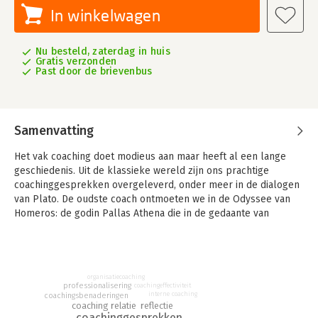
In winkelwagen
Nu besteld, zaterdag in huis
Gratis verzonden
Past door de brievenbus
Samenvatting
Het vak coaching doet modieus aan maar heeft al een lange
geschiedenis. Uit de klassieke wereld zijn ons prachtige
coachinggesprekken overgeleverd, onder meer in de dialogen
van Plato. De oudste coach ontmoeten we in de Odyssee van
Homeros: de godin Pallas Athena die in de gedaante van
Mentor ondernemende stervelingen op weg helpt.
"Coachen met collega's" wil eenzelfde inspiratie scheppen in
het hart van de professionele werkplek. Erik de Haan en
organisatiecoaching
Yvonne Burger vragen van hun lezers de durf om samen met
professionalisering
coachingeffectiviteit
collega's:
interne coaching
coachingsbenaderingen
reflectie
coaching relatie
• een coachingrelatie op te bouwen en zo sterk te maken dat
coachinggesprekken